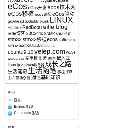
eclipse
cygwin
7z
ARM
C
eCos
ecos技术网
eCos开发
eCos移植
eCos驱动
ecos论坛
LINUX
goAhead
godaddy
J-Link
reille blog
RedBoot
MCP2515
reille博客
S3C2440
SNMP
SNMP协议
stm32移植ecos
stm32
suffusion
u-boot-2011.03
ubuntu
SVN
velep.com
ubuntu9.10
WLAN
充电桩
嵌入式
出差
南京
wordpress
成长之路
linux
嵌入式web服务器
生活随笔
生活笔记
移植
老鹰
通信基础知识
职场杂谈
主机
RSS
登录
Entries
RSS
Comments
RSS