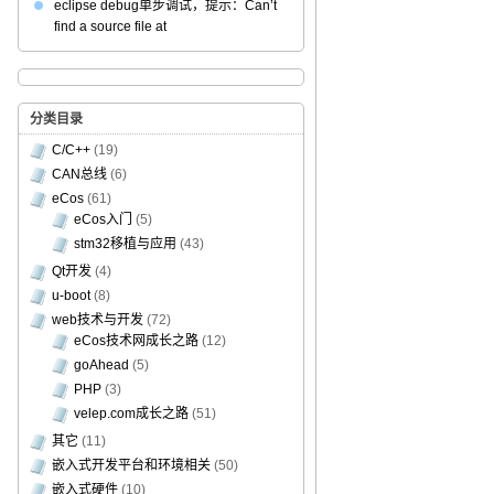
eclipse debug单步调试，提示：Can’t
find a source file at
分类目录
C/C++
(19)
CAN总线
(6)
eCos
(61)
eCos入门
(5)
stm32移植与应用
(43)
Qt开发
(4)
u-boot
(8)
web技术与开发
(72)
eCos技术网成长之路
(12)
goAhead
(5)
PHP
(3)
velep.com成长之路
(51)
其它
(11)
嵌入式开发平台和环境相关
(50)
嵌入式硬件
(10)