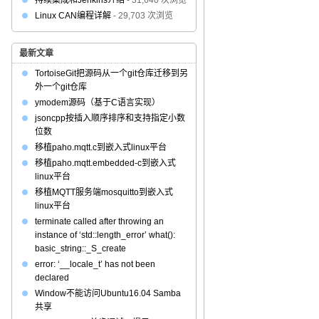
持续集成和Jenkins介绍
- 31,640 次浏览
Linux CAN编程详解
- 29,703 次浏览
最新文章
TortoiseGit把源码从一个git仓库迁移到另
外一个git仓库
ymodem源码（基于C语言实现）
jsoncpp按插入顺序排序和支持指定小数
位数
移植paho.mqtt.c到嵌入式linux平台
移植paho.mqtt.embedded-c到嵌入式
linux平台
移植MQTT服务端mosquitto到嵌入式
linux平台
terminate called after throwing an
instance of ‘std::length_error’ what():
basic_string::_S_create
error: ‘__locale_t’ has not been
declared
Window不能访问Ubuntu16.04 Samba
共享