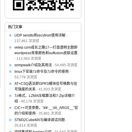
热门文章
UDP sendto和recvfrom使用详解
-
137,861 次浏览
velep.com成长之路17—打造透明主题即
wordpress背景颜色和suffusion皮肤设置
- 112,583 次浏览
snmpwalk介绍及其用法
- 54,495 次浏览
linux下安装7z命令及7z命令的使用
-
53,778 次浏览
AT+CSQ语法即GPRS模块信号格数与信
号强度的关系
- 41,503 次浏览
7z格式、LZMA压缩算法和7-Zip详细介
绍
- 40,178 次浏览
C/C++可变参数，“## __VA_ARGS__”宏
的介绍和使用
- 35,881 次浏览
STM32CubeMX与编译调试问题
-
35,814 次浏览