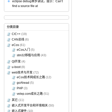
eclipse debug单步调试，提示：Can’t
find a source file at
分类目录
C/C++
(19)
CAN总线
(6)
eCos
(61)
eCos入门
(5)
stm32移植与应用
(43)
Qt开发
(4)
u-boot
(8)
web技术与开发
(72)
eCos技术网成长之路
(12)
goAhead
(5)
PHP
(3)
velep.com成长之路
(51)
其它
(11)
嵌入式开发平台和环境相关
(50)
嵌入式硬件
(10)