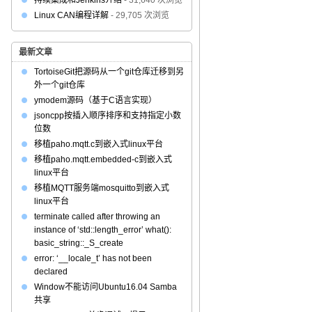
持续集成和Jenkins介绍
- 31,640 次浏览
Linux CAN编程详解
- 29,705 次浏览
最新文章
TortoiseGit把源码从一个git仓库迁移到另
外一个git仓库
ymodem源码（基于C语言实现）
jsoncpp按插入顺序排序和支持指定小数
位数
移植paho.mqtt.c到嵌入式linux平台
移植paho.mqtt.embedded-c到嵌入式
linux平台
移植MQTT服务端mosquitto到嵌入式
linux平台
terminate called after throwing an
instance of ‘std::length_error’ what():
basic_string::_S_create
error: ‘__locale_t’ has not been
declared
Window不能访问Ubuntu16.04 Samba
共享