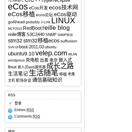
eclipse
cygwin
7z
ARM
C
eCos
ecos技术网
eCos开发
eCos移植
eCos驱动
ecos论坛
LINUX
goAhead
godaddy
J-Link
reille blog
RedBoot
MCP2515
reille博客
S3C2440
SNMP
SNMP协议
stm32移植ecos
stm32
suffusion
u-boot-2011.03
ubuntu
SVN
velep.com
ubuntu9.10
WLAN
充电桩
嵌入式
出差
南京
wordpress
成长之路
linux
嵌入式web服务器
生活随笔
生活笔记
移植
老鹰
通信基础知识
职场杂谈
主机
RSS
登录
Entries
RSS
Comments
RSS