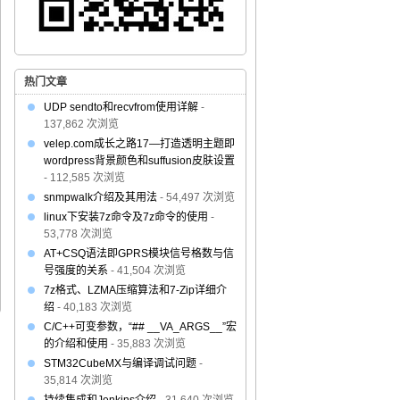
热门文章
UDP sendto和recvfrom使用详解
-
137,862 次浏览
velep.com成长之路17—打造透明主题即
wordpress背景颜色和suffusion皮肤设置
- 112,585 次浏览
snmpwalk介绍及其用法
- 54,497 次浏览
linux下安装7z命令及7z命令的使用
-
53,778 次浏览
AT+CSQ语法即GPRS模块信号格数与信
号强度的关系
- 41,504 次浏览
7z格式、LZMA压缩算法和7-Zip详细介
绍
- 40,183 次浏览
C/C++可变参数，“## __VA_ARGS__”宏
的介绍和使用
- 35,883 次浏览
STM32CubeMX与编译调试问题
-
35,814 次浏览