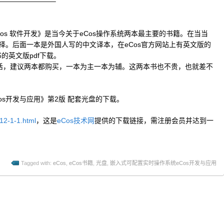
————————–
os 软件开发》是当今关于eCos操作系统两本最主要的书籍。在当当
选择。后面一本是外国人写的中文译本，在eCos官方网站上有英文版的
的英文版pdf下载。
话，建议两本都购买，一本为主一本为辅。这两本书也不贵，也就差不
s开发与应用》第2版 配套光盘的下载。
12-1-1.html
，这是
eCos技术网
提供的下载链接，需注册会员并达到一
Tagged with:
eCos
,
eCos书籍
,
光盘
,
嵌入式可配置实时操作系统eCos开发与应用