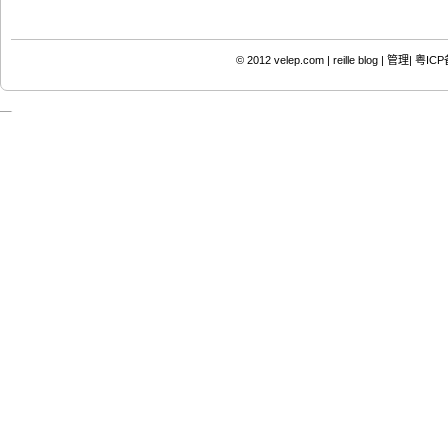
© 2012
velep.com | reille blog
|
管理|
粤ICP备