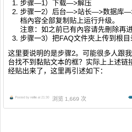
步骤—1）下载—>解压
步骤一2）后台—>站长—>数据库—
档內容全部复制贴上运行升级。
注意：如之前已有內容请先刪除再
步骤一3）把FAQ文件夾上传到根目
这里要说明的是步骤2。可能很多人跟我一样，
台找不到黏贴文本的框？实际上上述链
经贴出来了，这里再引述如下：
Posted by
reille
at 21:30
浏览 1,669 次