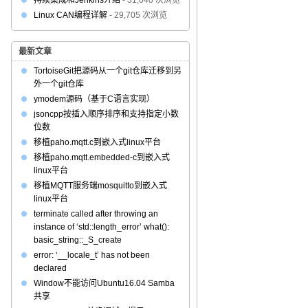
持续集成和Jenkins介绍
- 31,640 次浏览
Linux CAN编程详解
- 29,705 次浏览
最新文章
TortoiseGit把源码从一个git仓库迁移到另
外一个git仓库
ymodem源码（基于C语言实现）
jsoncpp按插入顺序排序和支持指定小数
位数
移植paho.mqtt.c到嵌入式linux平台
移植paho.mqtt.embedded-c到嵌入式
linux平台
移植MQTT服务端mosquitto到嵌入式
linux平台
terminate called after throwing an
instance of ‘std::length_error’ what():
basic_string::_S_create
error: ‘__locale_t’ has not been
declared
Window不能访问Ubuntu16.04 Samba
共享