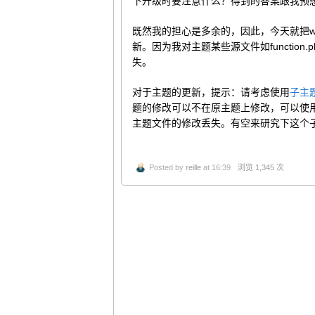
下升级时要注意什么？得到的答案跟我预
既然我的担心是多余的，因此，今天就把wor
新。因为我对主题某些源文件如functio
失。
对于主题的更新，提示：请考虑使用
子主
题的修改可以不在原主题上修改，可以使
主题文件的修改丢失。有空来研究下这个
Posted by
reille
at 16:39
浏览 1,345 次