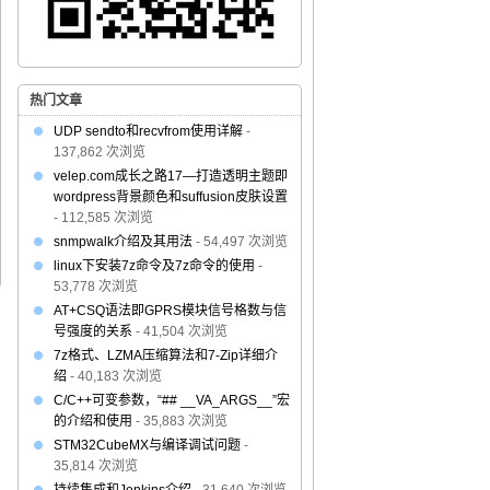
热门文章
UDP sendto和recvfrom使用详解
-
137,862 次浏览
velep.com成长之路17—打造透明主题即
wordpress背景颜色和suffusion皮肤设置
- 112,585 次浏览
snmpwalk介绍及其用法
- 54,497 次浏览
linux下安装7z命令及7z命令的使用
-
53,778 次浏览
AT+CSQ语法即GPRS模块信号格数与信
号强度的关系
- 41,504 次浏览
7z格式、LZMA压缩算法和7-Zip详细介
绍
- 40,183 次浏览
C/C++可变参数，“## __VA_ARGS__”宏
的介绍和使用
- 35,883 次浏览
STM32CubeMX与编译调试问题
-
35,814 次浏览