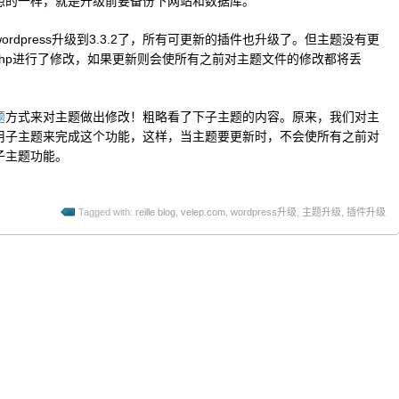
想的一样，就是升级前要备份下网站和数据库。
dpress升级到3.3.2了，所有可更新的插件也升级了。但主题没有更
n.php进行了修改，如果更新则会使所有之前对主题文件的修改都将丢
题
方式来对主题做出修改！粗略看了下子主题的内容。原来，我们对主
用子主题来完成这个功能，这样，当主题要更新时，不会使所有之前对
子主题功能。
Tagged with:
reille blog
,
velep.com
,
wordpress升级
,
主题升级
,
插件升级