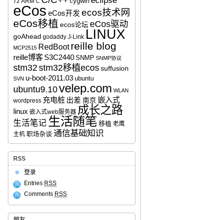
eclipse
cygwin
7z
ARM
C
eCos
ecos技术网
eCos开发
eCos移植
eCos驱动
ecos论坛
LINUX
goAhead
godaddy
J-Link
reille blog
RedBoot
MCP2515
reille博客
S3C2440
SNMP
SNMP协议
stm32移植ecos
stm32
suffusion
u-boot-2011.03
ubuntu
SVN
velep.com
ubuntu9.10
WLAN
充电桩
嵌入式
出差
南京
wordpress
成长之路
linux
嵌入式web服务器
生活随笔
生活笔记
移植
老鹰
通信基础知识
职场杂谈
主机
RSS
登录
Entries
RSS
Comments
RSS