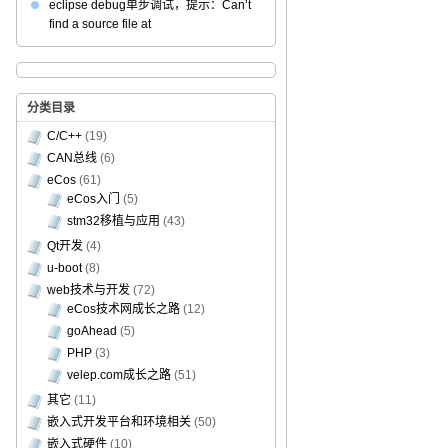
eclipse debug单步调试，提示：Can’t
find a source file at
分类目录
C/C++
(19)
CAN总线
(6)
eCos
(61)
eCos入门
(5)
stm32移植与应用
(43)
Qt开发
(4)
u-boot
(8)
web技术与开发
(72)
eCos技术网成长之路
(12)
goAhead
(5)
PHP
(3)
velep.com成长之路
(51)
其它
(11)
嵌入式开发平台和环境相关
(50)
嵌入式硬件
(10)