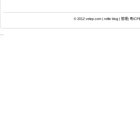
© 2012
velep.com | reille blog
|
管理|
粤ICP备