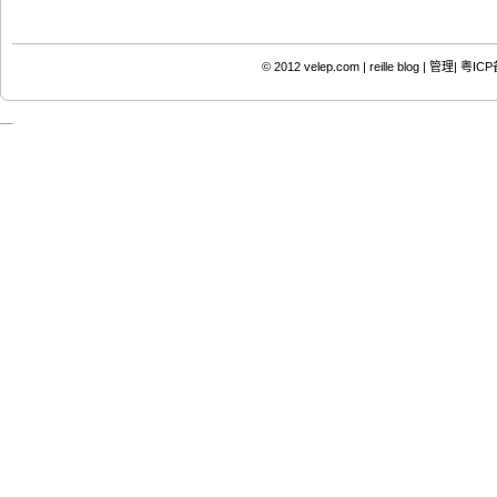
© 2012
velep.com | reille blog
|
管理|
粤ICP备