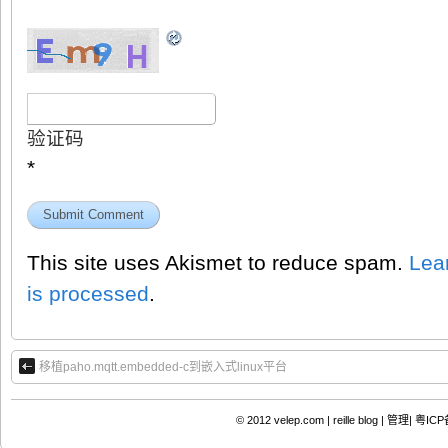
验证码
*
This site uses Akismet to reduce spam.
Lea
is processed
.
移植paho.mqtt.embedded-c到嵌入式linux平台
© 2012
velep.com | reille blog
|
管理|
粤ICP备