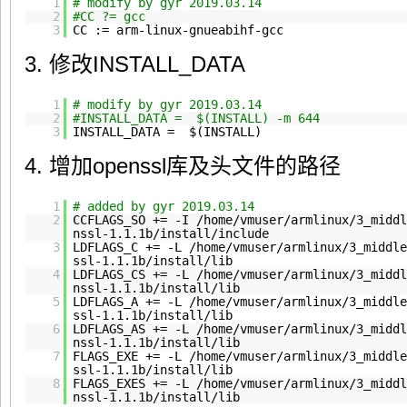
1
# modify by gyr 2019.03.14
2
#CC ?= gcc
3
CC := arm-linux-gnueabihf-gcc
3. 修改INSTALL_DATA
1
# modify by gyr 2019.03.14
2
#INSTALL_DATA = $(INSTALL) -m 644
3
INSTALL_DATA = $(INSTALL)
4. 增加openssl库及头文件的路径
1
# added by gyr 2019.03.14
2
CCFLAGS_SO += -I
/home/vmuser/armlinux/3_middl
nssl-1
.1.1b
/install/include
3
LDFLAGS_C += -L
/home/vmuser/armlinux/3_middle
ssl-1
.1.1b
/install/lib
4
LDFLAGS_CS += -L
/home/vmuser/armlinux/3_middl
nssl-1
.1.1b
/install/lib
5
LDFLAGS_A += -L
/home/vmuser/armlinux/3_middle
ssl-1
.1.1b
/install/lib
6
LDFLAGS_AS += -L
/home/vmuser/armlinux/3_middl
nssl-1
.1.1b
/install/lib
7
FLAGS_EXE += -L
/home/vmuser/armlinux/3_middle
ssl-1
.1.1b
/install/lib
8
FLAGS_EXES += -L
/home/vmuser/armlinux/3_middl
nssl-1
.1.1b
/install/lib