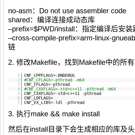
no-asm：Do not use assembler code
shared：编译连接成动态库
–prefix=$PWD/install：指定编译后安
–cross-compile-prefix=arm-linux
链
2. 修改Makefile，找到Makefile中
1
CNF_CPPFLAGS=-DNDEBUG
2
#CNF_CFLAGS=-pthread -m64
3
CNF_CFLAGS=-pthread
4
#CNF_CXXFLAGS=-std=c++11 -pthread -m64
5
CNF_CXXFLAGS=-std=c++11 -pthread
6
CNF_LDFLAGS=
7
CNF_EX_LIBS=-ldl -pthread
3. 执行make && make install
然后在install目录下会生成相应的库及