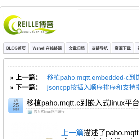
BLOG首页
Wshell在线终端
文章归档
友链导航
资源下载
» 上一篇：
移植paho.mqtt.embedded-c
» 下一篇：
jsoncpp按插入顺序排序和支
移植paho.mqtt.c到嵌入式linux平
3月
25
2019
嵌入式linux应用编程
上一篇
描述了paho.mqt