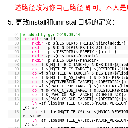
上述路径改为你自己路径 即可。本人是放在
5. 更改install和uninstall目标的定义：
01
# added by gyr 2019.03.14
02
install
: build
03
mkdir
-p $(DESTDIR)$(PREFIX)${includedir}
04
mkdir
-p $(DESTDIR)$(PREFIX)${libdir}
05
mkdir
-p $(DESTDIR)$(PREFIX)${bindir}
06
mkdir
-p $(DESTDIR)${man1dir}
07
mkdir
-p $(DESTDIR)${man3dir}
08
cp
-f ${MQTTLIB_C_TARGET} $(DESTDIR)${libd
09
cp
-f ${MQTTLIB_CS_TARGET} $(DESTDIR)${lib
10
cp
-f ${MQTTLIB_A_TARGET} $(DESTDIR)${libd
11
cp
-f ${MQTTLIB_AS_TARGET} $(DESTDIR)${lib
12
cp
-f ${MQTTVERSION_TARGET} $(DESTDIR)${bi
13
cp
-f ${PAHO_C_PUB_TARGET} $(DESTDIR)${bin
14
cp
-f ${PAHO_C_SUB_TARGET} $(DESTDIR)${bin
15
cp
-f ${PAHO_CS_PUB_TARGET} $(DESTDIR)${bi
16
cp
-f ${PAHO_CS_SUB_TARGET} $(DESTDIR)${bi
17
ln
-sf lib$(MQTTLIB_C).so.${MAJOR_VERSION}
_C).so
18
ln
-sf lib$(MQTTLIB_CS).so.${MAJOR_VERSION
B_CS).so
19
ln
-sf lib$(MQTTLIB_A).so.${MAJOR_VERSION}
_A).so