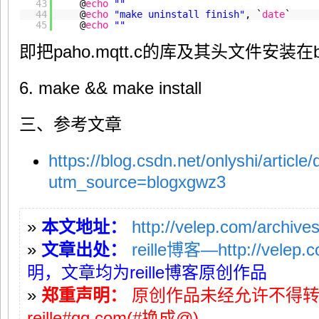
43
@
echo
""
44
@
echo
"make uninstall finish"
, `
date
`
45
@
echo
""
即把paho.mqtt.c的库及其头文件安装在bui
6. make && make install
三、参考文章
https://blog.csdn.net/onlyshi/article
utm_source=blogxgwz3
»
本文地址：
http://velep.com/archive
»
文章出处：
reille博客—http://velep.
明，文章均为reille博客原创作品
»
郑重声明：
原创作品未经允许不得
reille#qq.com(#换成@)