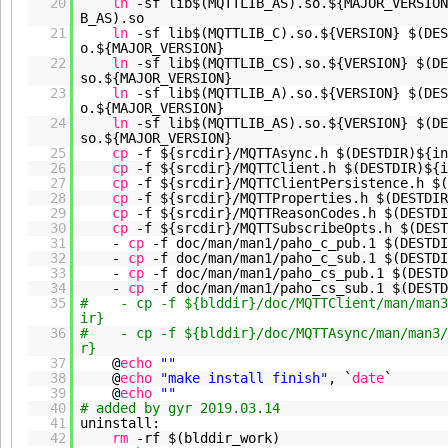
20
ln
-sf lib$(MQTTLIB_AS).so.${MAJOR_VERSION
B_AS).so
21
ln
-sf lib$(MQTTLIB_C).so.${VERSION} $(DES
o.${MAJOR_VERSION}
22
ln
-sf lib$(MQTTLIB_CS).so.${VERSION} $(DE
so.${MAJOR_VERSION}
23
ln
-sf lib$(MQTTLIB_A).so.${VERSION} $(DES
o.${MAJOR_VERSION}
24
ln
-sf lib$(MQTTLIB_AS).so.${VERSION} $(DE
so.${MAJOR_VERSION}
25
cp
-f ${srcdir}
/MQTTAsync
.h $(DESTDIR)${in
26
cp
-f ${srcdir}
/MQTTClient
.h $(DESTDIR)${i
27
cp
-f ${srcdir}
/MQTTClientPersistence
.h $(
28
cp
-f ${srcdir}
/MQTTProperties
.h $(DESTDIR
29
cp
-f ${srcdir}
/MQTTReasonCodes
.h $(DESTDI
30
cp
-f ${srcdir}
/MQTTSubscribeOpts
.h $(DES
31
-
cp
-f doc
/man/man1/paho_c_pub
.1 $(DESTDI
32
-
cp
-f doc
/man/man1/paho_c_sub
.1 $(DESTDI
33
-
cp
-f doc
/man/man1/paho_cs_pub
.1 $(DESTD
34
-
cp
-f doc
/man/man1/paho_cs_sub
.1 $(DESTD
35
# - cp -f ${blddir}/doc/MQTTClient/man/man3/
ir}
36
# - cp -f ${blddir}/doc/MQTTAsync/man/man3/M
r}
37
@
echo
""
38
@
echo
"make install finish"
, `
date
`
39
@
echo
""
40
# added by gyr 2019.03.14
41
uninstall:
42
rm
-rf $(blddir_work)