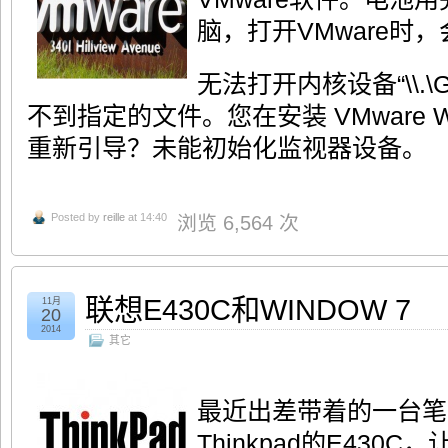
脑，打开VMware时
无法打开内核设备“\\.\Gl
不到指定的文件。您在安装 VMware Wo
重新引导？未能初始化监视器设备。
Posted by
reille
at 14:40
浏览 6,564 次
联想E430C和WINDOW 7
11月
20
2014
其它
最近出差带着的一台笔
Thinkpad的E430