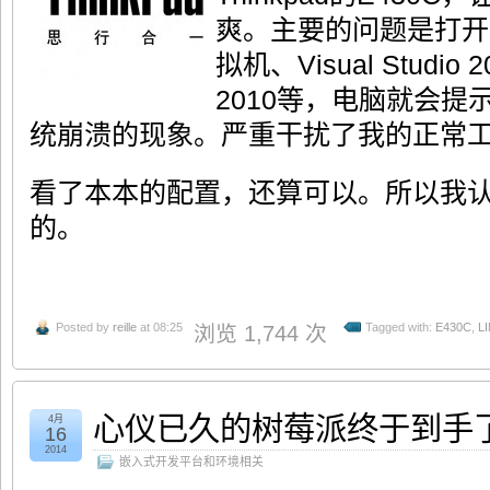
爽。主要的问题是打开
拟机、Visual Studio
2010等，电脑就会
统崩溃的现象。严重干扰了我的正常
看了本本的配置，还算可以。所以我
的。
Posted by
reille
at 08:25
Tagged with:
E430C
,
L
浏览 1,744 次
心仪已久的树莓派终于到手
4月
16
2014
嵌入式开发平台和环境相关