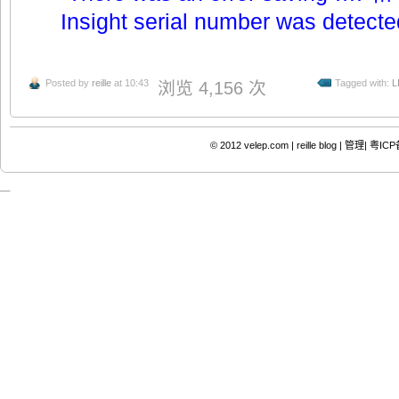
Insight serial number was detecte
Posted by
reille
at 10:43
Tagged with:
L
浏览 4,156 次
© 2012
velep.com | reille blog
|
管理|
粤ICP备