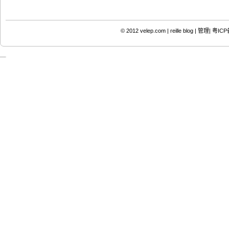
© 2012
velep.com | reille blog
|
管理|
粤ICP备