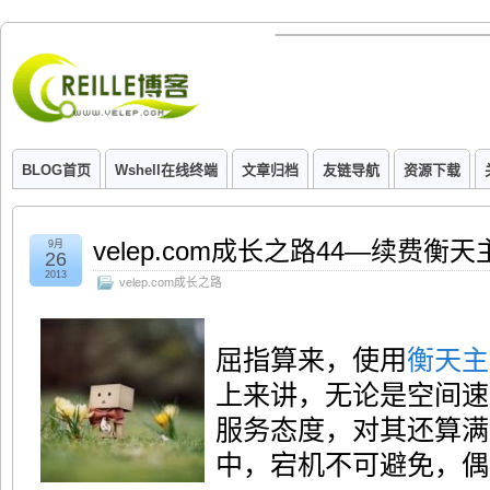
BLOG首页
Wshell在线终端
文章归档
友链导航
资源下载
velep.com成长之路44—续费衡
9月
26
2013
velep.com成长之路
屈指算来，使用
衡天主
上来讲，无论是空间速
服务态度，对其还算满
中，宕机不可避免，偶