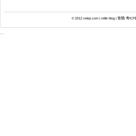
© 2012
velep.com | reille blog
|
管理|
粤ICP备