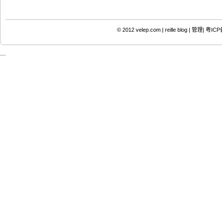
© 2012
velep.com | reille blog
|
管理|
粤ICP备