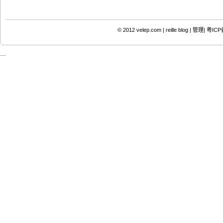
© 2012
velep.com | reille blog
|
管理|
粤ICP备