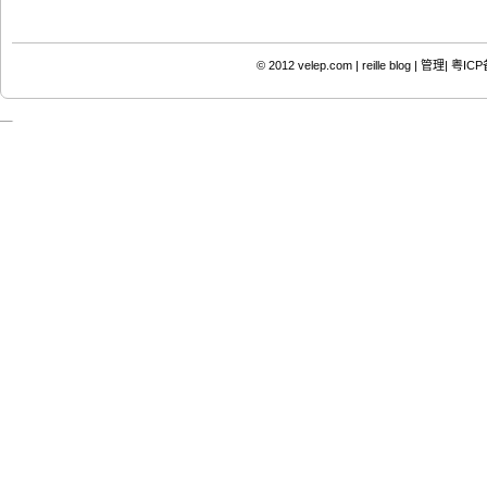
© 2012
velep.com | reille blog
|
管理|
粤ICP备