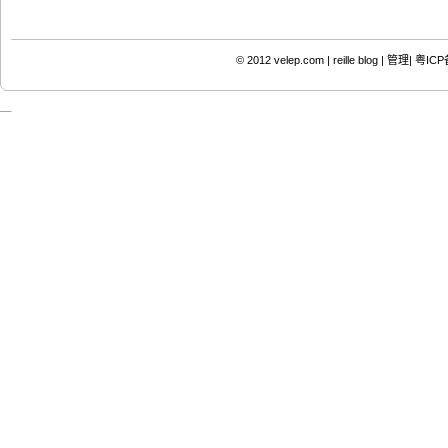
© 2012
velep.com | reille blog
|
管理|
粤ICP备