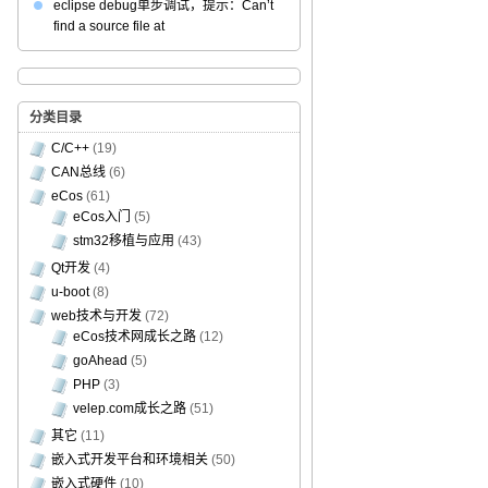
eclipse debug单步调试，提示：Can’t
find a source file at
分类目录
C/C++
(19)
CAN总线
(6)
eCos
(61)
eCos入门
(5)
stm32移植与应用
(43)
Qt开发
(4)
u-boot
(8)
web技术与开发
(72)
eCos技术网成长之路
(12)
goAhead
(5)
PHP
(3)
velep.com成长之路
(51)
其它
(11)
嵌入式开发平台和环境相关
(50)
嵌入式硬件
(10)