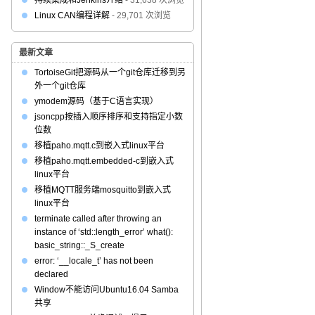
持续集成和Jenkins介绍
- 31,638 次浏览
Linux CAN编程详解
- 29,701 次浏览
最新文章
TortoiseGit把源码从一个git仓库迁移到另
外一个git仓库
ymodem源码（基于C语言实现）
jsoncpp按插入顺序排序和支持指定小数
位数
移植paho.mqtt.c到嵌入式linux平台
移植paho.mqtt.embedded-c到嵌入式
linux平台
移植MQTT服务端mosquitto到嵌入式
linux平台
terminate called after throwing an
instance of ‘std::length_error’ what():
basic_string::_S_create
error: ‘__locale_t’ has not been
declared
Window不能访问Ubuntu16.04 Samba
共享