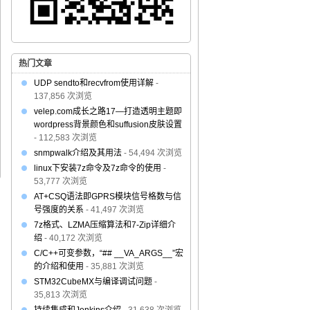
热门文章
UDP sendto和recvfrom使用详解
-
137,856 次浏览
velep.com成长之路17—打造透明主题即
wordpress背景颜色和suffusion皮肤设置
- 112,583 次浏览
snmpwalk介绍及其用法
- 54,494 次浏览
linux下安装7z命令及7z命令的使用
-
53,777 次浏览
AT+CSQ语法即GPRS模块信号格数与信
号强度的关系
- 41,497 次浏览
7z格式、LZMA压缩算法和7-Zip详细介
绍
- 40,172 次浏览
C/C++可变参数，“## __VA_ARGS__”宏
的介绍和使用
- 35,881 次浏览
STM32CubeMX与编译调试问题
-
35,813 次浏览