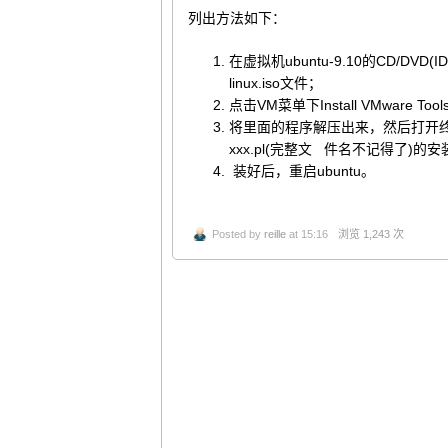
列出方法如下：
在虚拟机ubuntu-9.10的CD/DVD(
linux.iso文件；
点击VM菜单下Install VMware
将里面的程序解压出来，然后打开终端
xxx.pl(完整文 件名不记得了)
装好后，重启ubuntu。
Posted by
reille
at 15:16
浏览 1,243 次