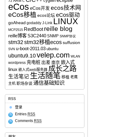
eclipse
cygwin
7z
ARM
C
eCos
ecos技术网
eCos开发
eCos移植
eCos驱动
ecos论坛
LINUX
goAhead
godaddy
J-Link
reille blog
RedBoot
MCP2515
reille博客
S3C2440
SNMP
SNMP协议
stm32移植ecos
stm32
suffusion
u-boot-2011.03
ubuntu
SVN
velep.com
ubuntu9.10
WLAN
充电桩
嵌入式
出差
南京
wordpress
成长之路
linux
嵌入式web服务器
生活随笔
生活笔记
移植
老鹰
通信基础知识
职场杂谈
主机
RSS
登录
Entries
RSS
Comments
RSS