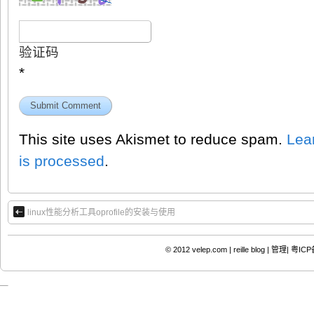
验证码
*
This site uses Akismet to reduce spam.
Lea
is processed
.
linux性能分析工具oprofile的安装与使用
© 2012
velep.com | reille blog
|
管理|
粤ICP备