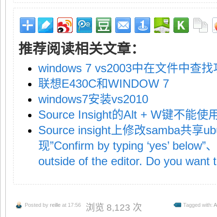
推荐阅读相关文章：
windows 7 vs2003中在文件
联想E430C和WINDOW 7
windows7安装vs2010
Source Insight的Alt + W键
Source insight上修改samba
现”Confirm by typing ‘yes’ below”
outside of the editor. Do you want t
Posted by
reille
at 17:56
Tagged with:
A
浏览 8,123 次