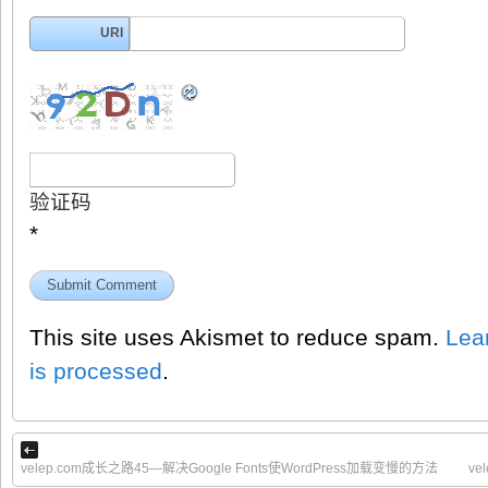
URI
验证码
*
This site uses Akismet to reduce spam.
Lea
is processed
.
velep.com成长之路45—解决Google Fonts使WordPress加载变慢的方法
v