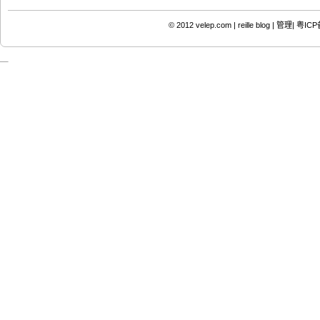
© 2012
velep.com | reille blog
|
管理|
粤ICP备