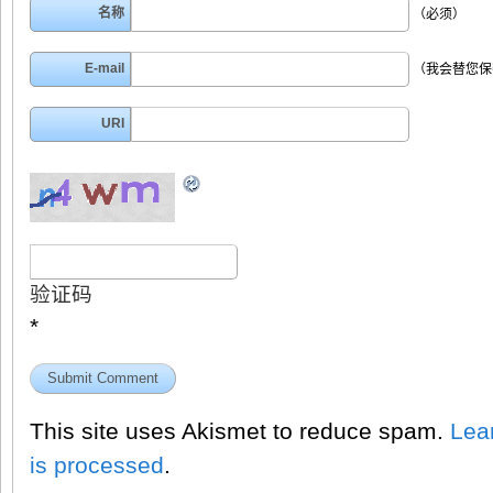
名称
（必须）
E-mail
（我会替您保
URI
验证码
*
This site uses Akismet to reduce spam.
Lea
is processed
.