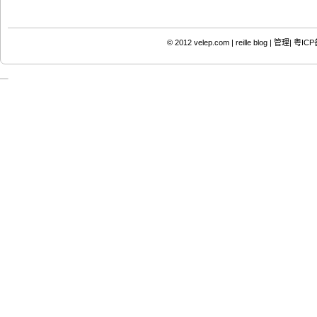
© 2012
velep.com | reille blog
|
管理|
粤ICP备