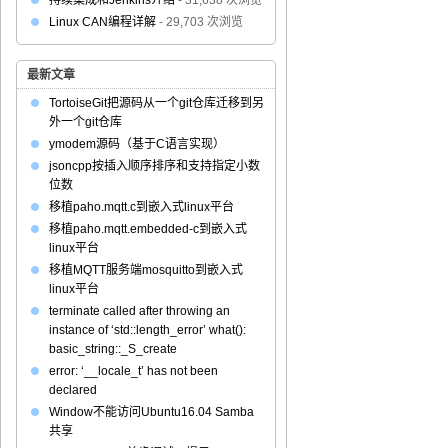
持续集成和Jenkins介绍
- 31,638 次浏览
Linux CAN编程详解
- 29,703 次浏览
最新文章
TortoiseGit把源码从一个git仓库迁移到另
外一个git仓库
ymodem源码（基于C语言实现）
jsoncpp按插入顺序排序和支持指定小数
位数
移植paho.mqtt.c到嵌入式linux平台
移植paho.mqtt.embedded-c到嵌入式
linux平台
移植MQTT服务端mosquitto到嵌入式
linux平台
terminate called after throwing an
instance of ‘std::length_error’ what():
basic_string::_S_create
error: ‘__locale_t’ has not been
declared
Window不能访问Ubuntu16.04 Samba
共享