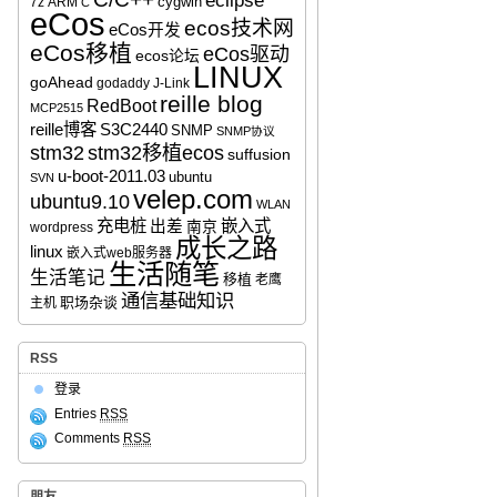
eclipse
cygwin
7z
ARM
C
eCos
ecos技术网
eCos开发
eCos移植
eCos驱动
ecos论坛
LINUX
goAhead
godaddy
J-Link
reille blog
RedBoot
MCP2515
reille博客
S3C2440
SNMP
SNMP协议
stm32移植ecos
stm32
suffusion
u-boot-2011.03
ubuntu
SVN
velep.com
ubuntu9.10
WLAN
充电桩
嵌入式
出差
南京
wordpress
成长之路
linux
嵌入式web服务器
生活随笔
生活笔记
移植
老鹰
通信基础知识
职场杂谈
主机
RSS
登录
Entries
RSS
Comments
RSS