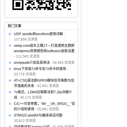
热门文章
UDP sendto和recvfrom使用详解
-
137,858 次浏览
velep.com成长之路17—打造透明主题即
wordpress背景颜色和suffusion皮肤设置
- 112,583 次浏览
snmpwalk介绍及其用法
- 54,494 次浏览
linux下安装7z命令及7z命令的使用
-
53,778 次浏览
AT+CSQ语法即GPRS模块信号格数与信
号强度的关系
- 41,501 次浏览
7z格式、LZMA压缩算法和7-Zip详细介
绍
- 40,174 次浏览
C/C++可变参数，“## __VA_ARGS__”宏
的介绍和使用
- 35,881 次浏览
STM32CubeMX与编译调试问题
-
35,813 次浏览