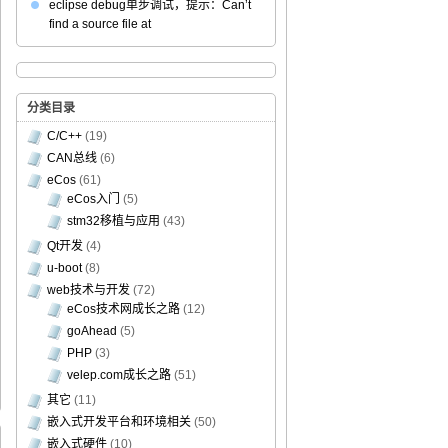
eclipse debug单步调试，提示：Can’t
find a source file at
分类目录
C/C++
(19)
CAN总线
(6)
eCos
(61)
eCos入门
(5)
stm32移植与应用
(43)
Qt开发
(4)
u-boot
(8)
web技术与开发
(72)
eCos技术网成长之路
(12)
goAhead
(5)
PHP
(3)
velep.com成长之路
(51)
其它
(11)
嵌入式开发平台和环境相关
(50)
嵌入式硬件
(10)