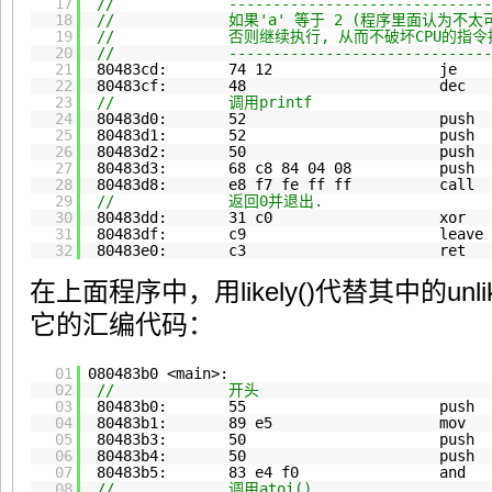
17
// ----------------------------------
18
// 如果'a' 等于 2 (程序里面认为不太可能
19
// 否则继续执行, 从而不破坏CPU的指令执
20
// ----------------------------------
21
80483cd: 74 12 je 80483e1
22
80483cf: 48 dec %e
23
// 调用printf
24
80483d0: 52 push %
25
80483d1: 52 push %
26
80483d2: 50 push %
27
80483d3: 68 c8 84 04 08 push $0
28
80483d8: e8 f7 fe ff ff call 80
29
// 返回0并退出.
30
80483dd: 31 c0 xor %ea
31
80483df: c9 leave
32
80483e0: c3 ret
在上面程序中，用likely()代替其中的unl
它的汇编代码：
01
080483b0 <main>:
02
// 开头
03
80483b0: 55 push %
04
80483b1: 89 e5 mov %es
05
80483b3: 50 push %
06
80483b4: 50 push %
07
80483b5: 83 e4 f0 and $0xff
08
// 调用atoi()