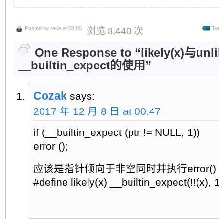
Posted by
reille
at 08:00
Ta
浏览 8,440 次
One Response to “likely(x)与un
__builtin_expect的使用”
Cozak
says:
2017 年 12 月 8 日 at 00:47
if (__builtin_expect (ptr != NULL, 1))
error ();
应该是指针倾向于非空同时并执行error()
#define likely(x) __builtin_expect(