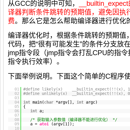
从GCC的说明中可知，
__builtin_
译器判断条件跳转的预期值，避免因执行
费
。那么它是怎么帮助编译器进行优化
编译器优化时，根据条件跳转的预期值
代码，把“很有可能发生”的条件分支放
jmp指令段（jmp指令会打乱CPU的指
指令执行效率）。
下面举例说明。下面这个简单的C程序使用
01
#define likely(x) __builtin_expect(!!(x), 1
02
#define unlikely(x) __builtin_expect(!!(x), 0
03
04
int
main(
char
*argv[],
int
argc)
05
{
06
int
a;
07
08
/* 获取输入参数值（编译器不能进行优化） */
09
a =
atoi
(argv[1]);
10