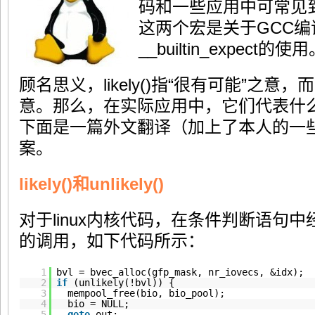
码和一些应用中可常见
这两个宏是关于GCC编
__builtin_expect的使
顾名思义，likely()指“很有可能”之意，而un
意。那么，在实际应用中，它们代表什
下面是一篇外文翻译（加上了本人的一
案。
likely()和unlikely()
对于linux内核代码，在条件判断语句中经常看到li
的调用，如下代码所示：
1
bvl = bvec_alloc(gfp_mask, nr_iovecs, &idx);
2
if
(unlikely(!bvl)) {
3
mempool_free(bio, bio_pool);
4
bio = NULL;
5
goto
out;