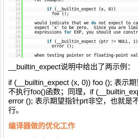
13
14
if
(__builtin_expect (x, 0))
15
foo ();
16
17
would indicate that we
do
not expect to ca
18
expect `x' to be zero. Since you are limi
19
expressions
for
EXP, you should use constr
20
21
if
(__builtin_expect (ptr != NULL, 1)
22
error ();
23
24
when testing pointer or floating-point val
__builtin_expect说明中给出了两示例：
if (__builtin_expect (x, 0)) foo 
不执行foo()函数；同理，if (__builtin_expect
error (); 表示期望指针prt非空，也就是
行。
编译器做的优化工作