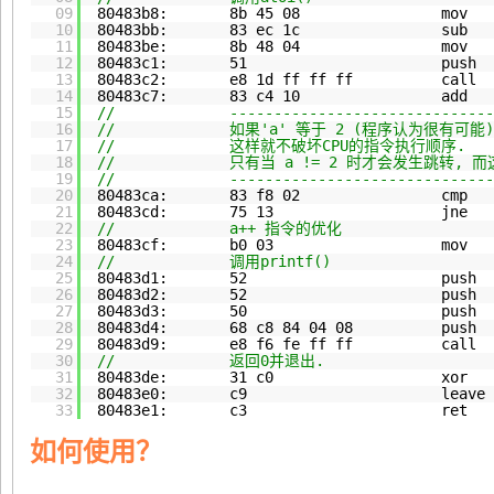
09
80483b8: 8b 45 08 mov 0x8(%
10
80483bb: 83 ec 1c sub $0x
11
80483be: 8b 48 04 mov 0x4(%
12
80483c1: 51 push %
13
80483c2: e8 1d ff ff ff call 80
14
80483c7: 83 c4 10 add $0x
15
// ---------------------------------
16
// 如果'a' 等于 2 (程序认为很有可能),
17
// 这样就不破坏CPU的指令执行顺序.
18
// 只有当 a != 2 时才会发生跳转, 而这
19
// ---------------------------------
20
80483ca: 83 f8 02 cmp $0x
21
80483cd: 75 13 jne 80483e2
22
// a++ 指令的优化
23
80483cf: b0 03 mov $0x
24
// 调用printf()
25
80483d1: 52 push %
26
80483d2: 52 push %
27
80483d3: 50 push %
28
80483d4: 68 c8 84 04 08 push $0
29
80483d9: e8 f6 fe ff ff call 80
30
// 返回0并退出.
31
80483de: 31 c0 xor %ea
32
80483e0: c9 leave
33
80483e1: c3 ret
如何使用？