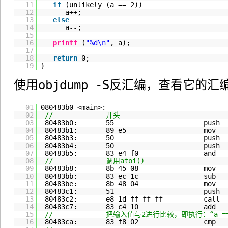
11
if
(unlikely (a == 2))
12
a++;
13
else
14
a--;
15
16
printf
(
"%d\n"
, a);
17
18
return
0;
19
}
使用
objdump -S
反汇编，查看它的汇
01
080483b0 <main>:
02
// 开头
03
80483b0: 55 push %
04
80483b1: 89 e5 mov %es
05
80483b3: 50 push %
06
80483b4: 50 push %
07
80483b5: 83 e4 f0 and $0xff
08
// 调用atoi()
09
80483b8: 8b 45 08 mov 0x8(%
10
80483bb: 83 ec 1c sub $0x
11
80483be: 8b 48 04 mov 0x4(%
12
80483c1: 51 push %
13
80483c2: e8 1d ff ff ff call 80
14
80483c7: 83 c4 10 add $0x
15
// 把输入值与2进行比较，即执行：“a == 
16
80483ca: 83 f8 02 cmp $0x