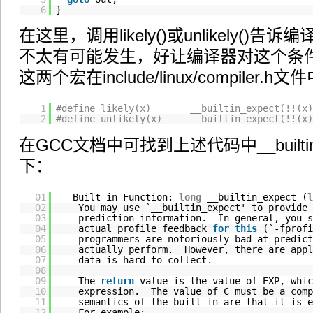
6
}
在这里，调用likely()或unlikely(
不太有可能发生，好让编译器对这个条
这两个宏在include/linux/compiler.
1
#define likely(x) __builtin_expect(!!(x)
2
#define unlikely(x) __builtin_expect(!!(x)
在GCC文档中可找到上述代码中__builti
下：
01
-- Built-in Function:
long
__builtin_expect (
l
02
You may use `__builtin_expect' to provide 
03
prediction information. In general, you s
04
actual profile feedback
for
this
(`-fprofi
05
programmers are notoriously bad at predict
06
actually perform. However, there are app
07
data is hard to collect.
08
09
The
return
value is the value of EXP, whic
10
expression. The value of C must be a comp
11
semantics of the built-in are that it is e
12
For example: