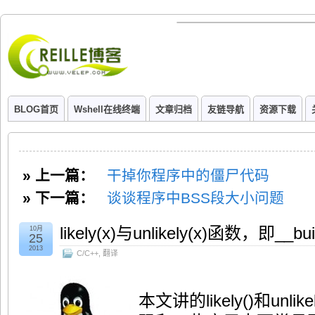
BLOG首页
Wshell在线终端
文章归档
友链导航
资源下载
» 上一篇：
干掉你程序中的僵尸代码
» 下一篇：
谈谈程序中BSS段大小问题
likely(x)与unlikely(x)函数，即__bu
10月
25
2013
C/C++
,
翻译
本文讲的likely()和unli