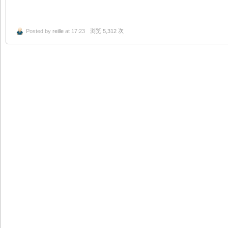
Posted by
reille
at 17:23
浏览 5,312 次