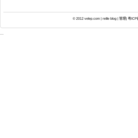
© 2012
velep.com | reille blog
|
管理|
粤ICP备