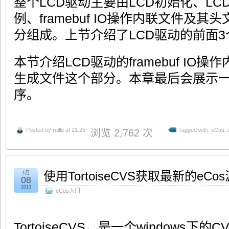
整个LCD驱动主要由LCD初始化、LCD底
例、framebuf IO操作内联文件及
分组成。上节介绍了LCD驱动的前面3
本节介绍LCD驱动的framebuf I
生成文件这个部分。本章最后会展示
序。
Posted by
reille
at 21:25
Tagged with:
eCos
,
浏览 2,762 次
使用TortoiseCVS获取最新的eCo
1月
08
2013
eCos入门
TortoiseCVS，是一个windows