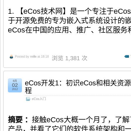
1. 【eCos技术网】是一个专注于eC
于开源免费的专为嵌入式系统设计的
eCos在中国的应用、推广、社区服
Posted by
reille
at 18:18
浏览 1,381 次
eCos开发1：初识eCos和相关资
6月
02
程
2012
eCos入门
摘要 ：
接触eCos大概一个月了，了解
产品，并看了它们的软件系统架构和