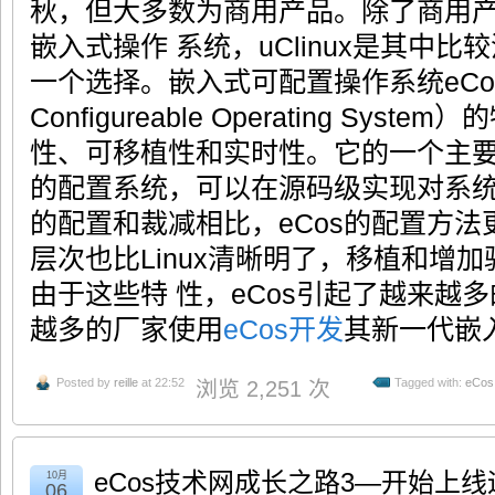
秋，但大多数为商用产品。除了商用
嵌入式操作 系统，uClinux是其中比
一个选择。嵌入式可配置操作系统eCos（
Configureable Operating Sy
性、可移植性和实时性。它的一个主
的配置系统，可以在源码级实现对系统的
的配置和裁减相比，eCos的配置方
层次也比Linux清晰明了，移植和增
由于这些特 性，eCos引起了越来越
越多的厂家使用
eCos开发
其新一代嵌
Posted by
reille
at 22:52
Tagged with:
eCos
浏览 2,251 次
eCos技术网成长之路3—开始上线
10月
06