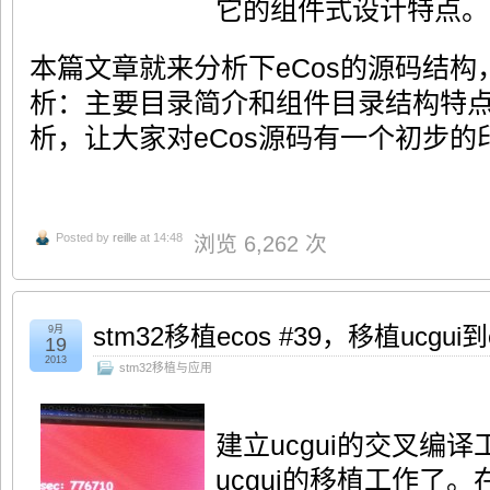
它的组件式设计特点。
本篇文章就来分析下eCos的源码结
析：主要目录简介和组件目录结构特
析，让大家对eCos源码有一个初步的
Posted by
reille
at 14:48
浏览 6,262 次
stm32移植ecos #39，移植ucgui
9月
19
2013
stm32移植与应用
建立ucgui的交叉编
ucgui的移植工作了