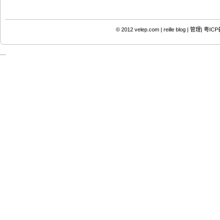
© 2012
velep.com | reille blog
|
管理|
粤ICP备