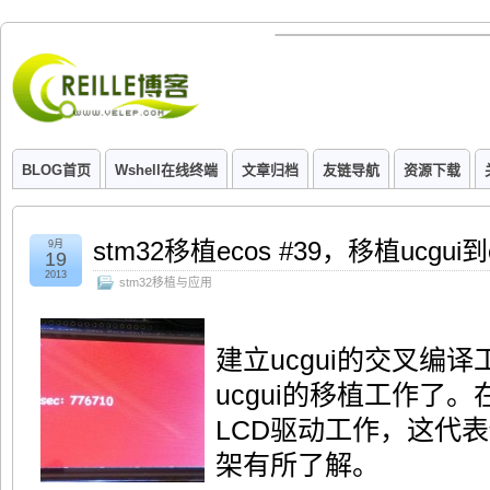
BLOG首页
Wshell在线终端
文章归档
友链导航
资源下载
stm32移植ecos #39，移植ucgui
9月
19
2013
stm32移植与应用
建立ucgui的交叉编
ucgui的移植工作了
LCD驱动工作，这代表你对
架有所了解。