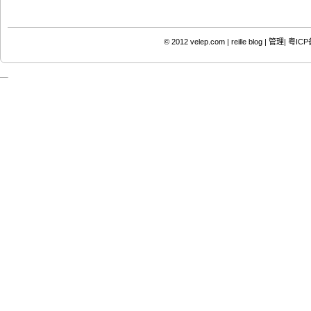
© 2012
velep.com | reille blog
|
管理|
粤ICP备