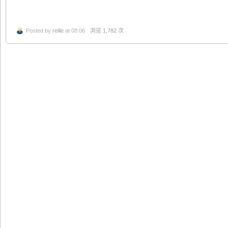
Posted by
reille
at 08:06
浏览 1,782 次