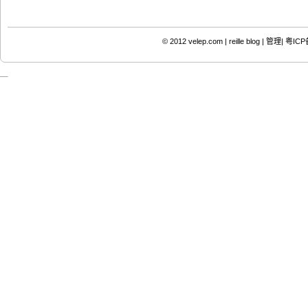
© 2012
velep.com | reille blog
|
管理|
粤ICP备