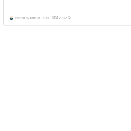
Posted by
reille
at 14:34
浏览 2,342 次