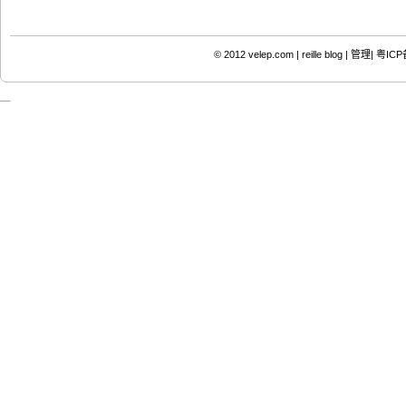
© 2012
velep.com | reille blog
|
管理|
粤ICP备