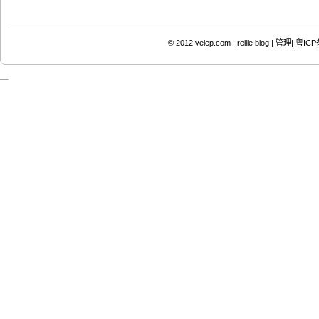
© 2012
velep.com | reille blog
|
管理|
粤ICP备