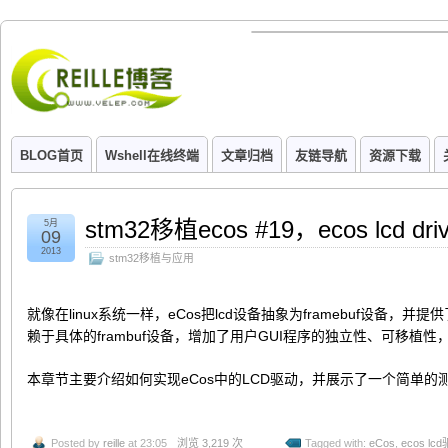
BLOG首页
Wshell在线终端
文章归档
友链导航
资源下载
stm32移植ecos #19，ecos lcd 
5月
09
2013
stm32移植与应用
就像在linux系统一样，eCos把lcd设备抽象为framebuf设备，并提
赖于具体的frambuf设备，增加了用户GUI程序的独立性、可移植
本章节主要介绍如何实现eCos中的LCD驱动，并展示了一个简单的
Posted by
reille
at 23:05
浏览 3,219 次
Tagged with:
eCos
,
ecos lc