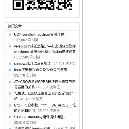
热门文章
UDP sendto和recvfrom使用详解
-
137,862 次浏览
velep.com成长之路17—打造透明主题即
wordpress背景颜色和suffusion皮肤设置
- 112,585 次浏览
snmpwalk介绍及其用法
- 54,497 次浏览
linux下安装7z命令及7z命令的使用
-
53,778 次浏览
AT+CSQ语法即GPRS模块信号格数与信
号强度的关系
- 41,504 次浏览
7z格式、LZMA压缩算法和7-Zip详细介
绍
- 40,183 次浏览
C/C++可变参数，“## __VA_ARGS__”宏
的介绍和使用
- 35,883 次浏览
STM32CubeMX与编译调试问题
-
35,814 次浏览