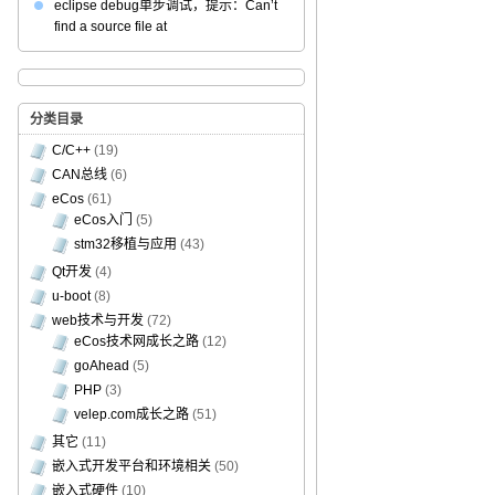
eclipse debug单步调试，提示：Can’t
find a source file at
分类目录
C/C++
(19)
CAN总线
(6)
eCos
(61)
eCos入门
(5)
stm32移植与应用
(43)
Qt开发
(4)
u-boot
(8)
web技术与开发
(72)
eCos技术网成长之路
(12)
goAhead
(5)
PHP
(3)
velep.com成长之路
(51)
其它
(11)
嵌入式开发平台和环境相关
(50)
嵌入式硬件
(10)