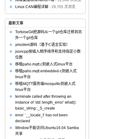
持续集成和Jenkins介绍
- 31,640 次浏览
Linux CAN编程详解
- 29,705 次浏览
最新文章
TortoiseGit把源码从一个git仓库迁移到另
外一个git仓库
ymodem源码（基于C语言实现）
jsoncpp按插入顺序排序和支持指定小数
位数
移植paho.mqtt.c到嵌入式linux平台
移植paho.mqtt.embedded-c到嵌入式
linux平台
移植MQTT服务端mosquitto到嵌入式
linux平台
terminate called after throwing an
instance of ‘std::length_error’ what():
basic_string::_S_create
error: ‘__locale_t’ has not been
declared
Window不能访问Ubuntu16.04 Samba
共享