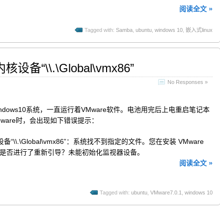
阅读全文 »
Tagged with:
Samba
,
ubuntu
,
windows 10
,
嵌入式linux
备“\\.\Global\vmx86”
No Responses »
ndows10系统，一直运行着VMware软件。电池用完后上电重启笔记本
ware时，会出现如下错误提示：
“\\.\Global\vmx86”：系统找不到指定的文件。您在安装 VMware
tion后是否进行了重新引导？未能初始化监视器设备。
阅读全文 »
Tagged with:
ubuntu
,
VMware7.0.1
,
windows 10