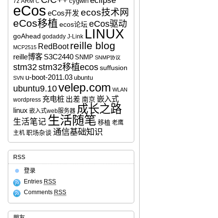
eclipse
cygwin
7z
ARM
C
eCos
ecos技术网
eCos开发
eCos移植
eCos驱动
ecos论坛
LINUX
goAhead
godaddy
J-Link
reille blog
RedBoot
MCP2515
reille博客
S3C2440
SNMP
SNMP协议
stm32移植ecos
stm32
suffusion
u-boot-2011.03
ubuntu
SVN
velep.com
ubuntu9.10
WLAN
充电桩
嵌入式
出差
南京
wordpress
成长之路
linux
嵌入式web服务器
生活随笔
生活笔记
移植
老鹰
通信基础知识
职场杂谈
主机
RSS
登录
Entries
RSS
Comments
RSS