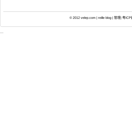
© 2012
velep.com | reille blog
|
管理|
粤ICP备