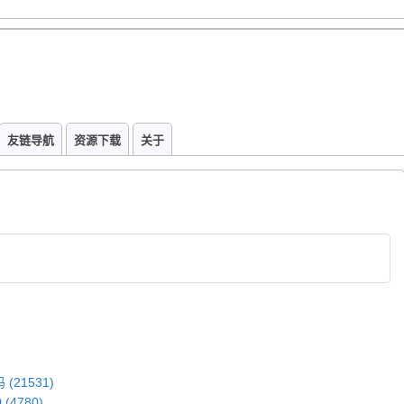
友链导航
资源下载
关于
 (21531)
 (4780)