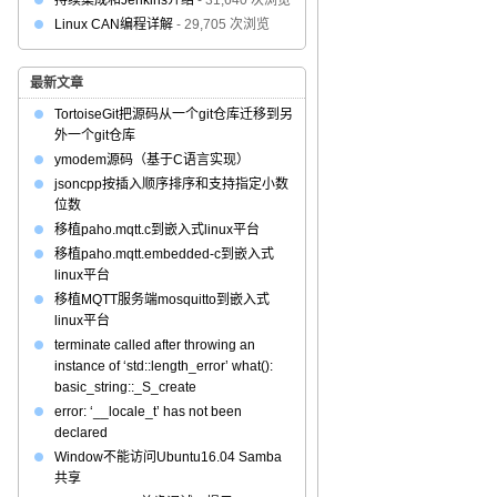
持续集成和Jenkins介绍
- 31,640 次浏览
Linux CAN编程详解
- 29,705 次浏览
最新文章
TortoiseGit把源码从一个git仓库迁移到另
外一个git仓库
ymodem源码（基于C语言实现）
jsoncpp按插入顺序排序和支持指定小数
位数
移植paho.mqtt.c到嵌入式linux平台
移植paho.mqtt.embedded-c到嵌入式
linux平台
移植MQTT服务端mosquitto到嵌入式
linux平台
terminate called after throwing an
instance of ‘std::length_error’ what():
basic_string::_S_create
error: ‘__locale_t’ has not been
declared
Window不能访问Ubuntu16.04 Samba
共享