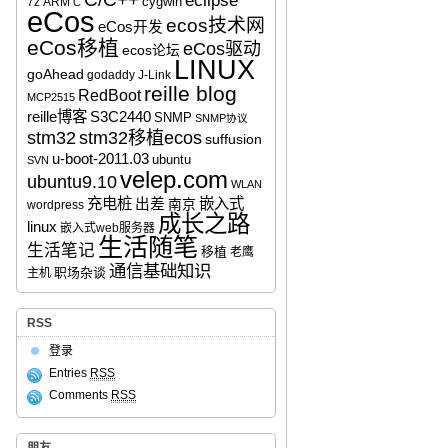
eclipse
cygwin
7z
ARM
C
eCos
ecos技术网
eCos开发
eCos移植
eCos驱动
ecos论坛
LINUX
goAhead
godaddy
J-Link
reille blog
RedBoot
MCP2515
reille博客
S3C2440
SNMP
SNMP协议
stm32移植ecos
stm32
suffusion
u-boot-2011.03
ubuntu
SVN
velep.com
ubuntu9.10
WLAN
充电桩
嵌入式
出差
南京
wordpress
成长之路
linux
嵌入式web服务器
生活随笔
生活笔记
移植
老鹰
通信基础知识
职场杂谈
主机
RSS
登录
Entries
RSS
Comments
RSS