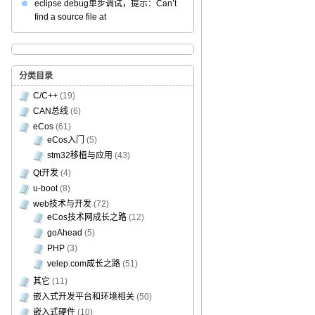
eclipse debug单步调试，提示：Can’t
find a source file at
分类目录
C/C++
(19)
CAN总线
(6)
eCos
(61)
eCos入门
(5)
stm32移植与应用
(43)
Qt开发
(4)
u-boot
(8)
web技术与开发
(72)
eCos技术网成长之路
(12)
goAhead
(5)
PHP
(3)
velep.com成长之路
(51)
其它
(11)
嵌入式开发平台和环境相关
(50)
嵌入式硬件
(10)