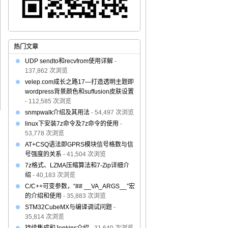
热门文章
UDP sendto和recvfrom使用详解
-
137,862 次浏览
velep.com成长之路17—打造透明主题即
wordpress背景颜色和suffusion皮肤设置
- 112,585 次浏览
snmpwalk介绍及其用法
- 54,497 次浏览
linux下安装7z命令及7z命令的使用
-
53,778 次浏览
AT+CSQ语法即GPRS模块信号格数与信
号强度的关系
- 41,504 次浏览
7z格式、LZMA压缩算法和7-Zip详细介
绍
- 40,183 次浏览
C/C++可变参数，“## __VA_ARGS__”宏
的介绍和使用
- 35,883 次浏览
STM32CubeMX与编译调试问题
-
35,814 次浏览