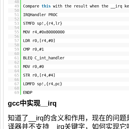
48
49
Compare
this
with the result when the __irq ke
50
51
IRQHandler PROC
52
53
STMFD sp!,{r4,lr}
54
55
MOV r4,#0x80000000
56
57
LDR r0,[r4,#0]
58
59
CMP r0,#1
60
61
BLEQ C_int_handler
62
63
MOV r0,#0
64
65
STR r0,[r4,#4]
66
67
LDMFD sp!,{r4,pc}
68
69
ENDP
gcc中实现__irq
知道了__irq的含义和作用，现在的问题是，
译器并不支持__irq关键字，如何实现它