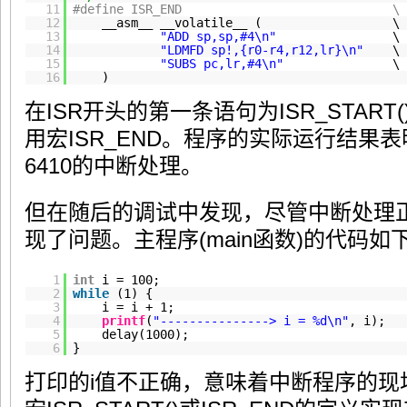
11
#define ISR_END \
12
__asm__ __volatile__ ( \
13
"ADD sp,sp,#4\n"
\
14
"LDMFD sp!,{r0-r4,r12,lr}\n"
\
15
"SUBS pc,lr,#4\n"
\
16
)
在ISR开头的第一条语句为ISR_START
用宏ISR_END。程序的实际运行结果
6410的中断处理。
但在随后的调试中发现，尽管中断处理
现了问题。主程序(main函数)的代码如
1
int
i = 100;
2
while
(1) {
3
i = i + 1;
4
printf
(
"---------------> i = %d\n"
, i);
5
delay(1000);
6
}
打印的i值不正确，意味着中断程序的现