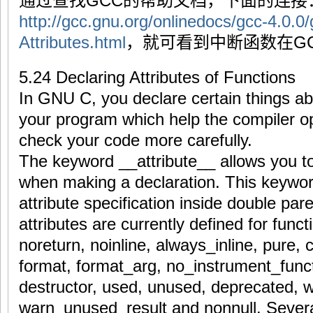
通过查找GCC的帮助文档，下面的连接
http://gcc.gnu.org/onlinedocs/gcc-4.0.0
Attributes.html
，就可看到中断函数在G
5.24 Declaring Attributes of Functions
In GNU C, you declare certain things abo
your program which help the compiler op
check your code more carefully.
The keyword __attribute__ allows you to 
when making a declaration. This keywor
attribute specification inside double pa
attributes are currently defined for funct
noreturn, noinline, always_inline, pure, 
format, format_arg, no_instrument_functi
destructor, used, unused, deprecated, w
warn_unused_result and nonnull. Several