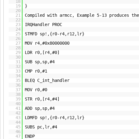
18
19
}
20
21
Compiled with armcc, Example 5-13 produces the
22
23
IRQHandler PROC
24
25
STMFD sp!,{r0-r4,r12,lr}
26
27
MOV r4,#0x80000000
28
29
LDR r0,[r4,#0]
30
31
SUB sp,sp,#4
32
33
CMP r0,#1
34
35
BLEQ C_int_handler
36
37
MOV r0,#0
38
39
STR r0,[r4,#4]
40
41
ADD sp,sp,#4
42
43
LDMFD sp!,{r0-r4,r12,lr}
44
45
SUBS pc,lr,#4
46
47
ENDP