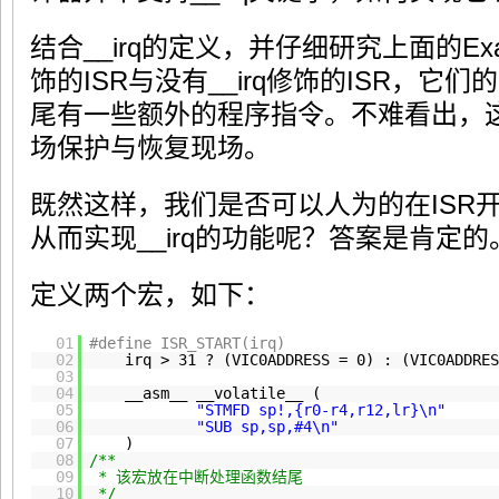
结合__irq的定义，并仔细研究上面的
Ex
饰的ISR与没有__irq修饰的ISR，
尾有一些额外的程序指令。不难看出，
场保护与恢复现场。
既然这样，我们是否可以人为的在ISR
从而实现__irq的功能呢？答案是肯定的
定义两个宏，如下：
01
#define ISR_START(i
02
irq > 31 ? (VIC0ADDRESS = 0) : (VIC0ADD
03
04
__asm__ __volatile_
05
"STMFD sp!,{r0-r4,r12,lr}\n"
06
"SUB sp,sp,#4\n"
07
)
08
/**
09
* 该宏放在中断处理函数结尾
10
*/