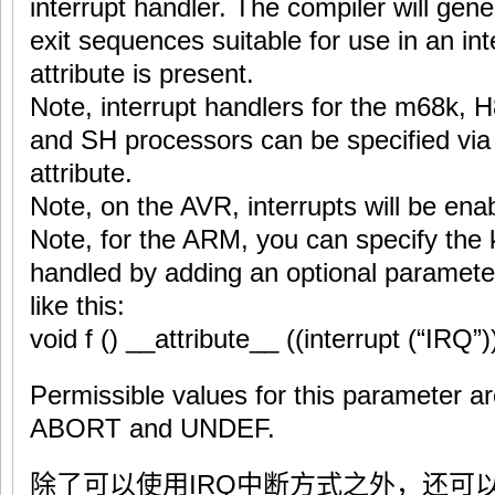
interrupt handler. The compiler will gene
exit sequences suitable for use in an in
attribute is present.
Note, interrupt handlers for the m68k,
and SH processors can be specified via 
attribute.
Note, on the AVR, interrupts will be enab
Note, for the ARM, you can specify the k
handled by adding an optional parameter 
like this:
void f () __attribute__ ((interrupt (“IRQ”))
Permissible values for this parameter a
ABORT and UNDEF.
除了可以使用IRQ中断方式之外，还可以写