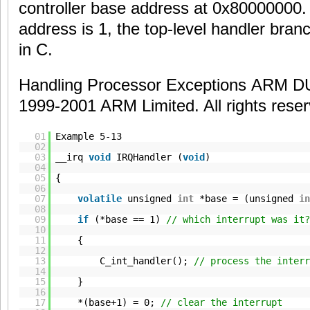
controller base address at 0x80000000. I
address is 1, the top-level handler bran
in C.
Handling Processor Exceptions ARM D
1999-2001 ARM Limited. All rights reser
01
Example 5-13
02
03
__irq
void
IRQHandler (
void
)
04
05
{
06
07
volatile
unsigned
int
*base = (unsigned
in
08
09
if
(*base == 1)
// which interrupt was it?
10
11
{
12
13
C_int_handler();
// process the interr
14
15
}
16
17
*(base+1) = 0;
// clear the interrupt