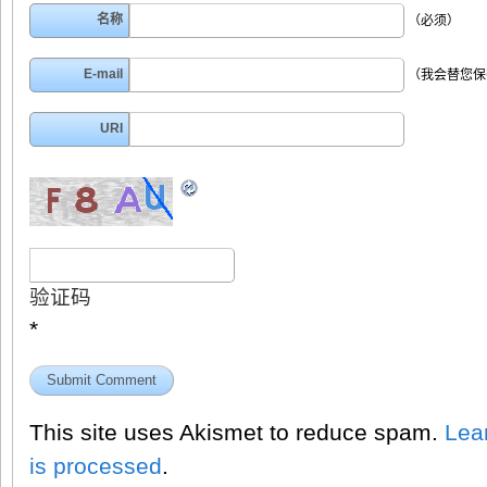
名称
（必须）
E-mail
（我会替您保
URI
验证码
*
This site uses Akismet to reduce spam.
Lea
is processed
.