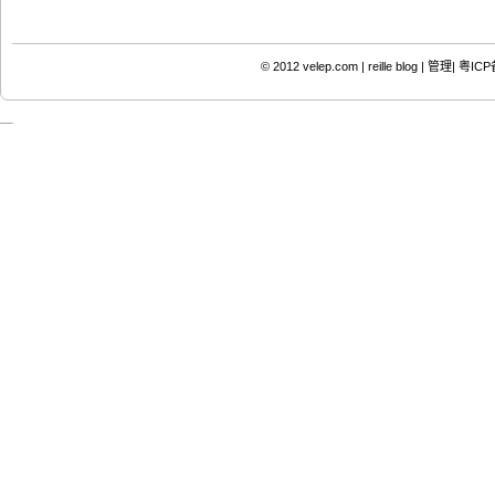
© 2012
velep.com | reille blog
|
管理|
粤ICP备