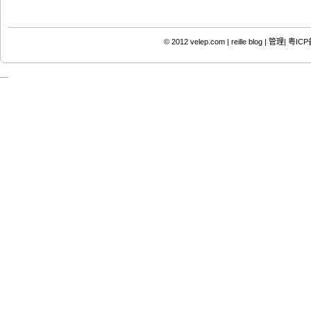
© 2012
velep.com | reille blog
|
管理|
粤ICP备