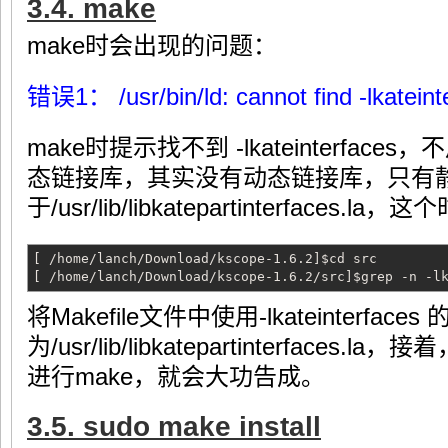
3.4. make
make时会出现的问题：
错误1： /usr/bin/ld: cannot find -lkateint
make时提示找不到 -lkateinterfa
态链接库，其实没有动态链接库，只有
于/usr/lib/libkatepartinterface
[ /home/lanch/Download/kscope-1.6.2]$cd src
[ /home/lanch/Download/kscope-1.6.2/src]$grep -n -l
将Makefile文件中使用-lkateinterfac
为/usr/lib/libkatepartinterfaces.
进行make，就会大功告成。
3.5. sudo make install