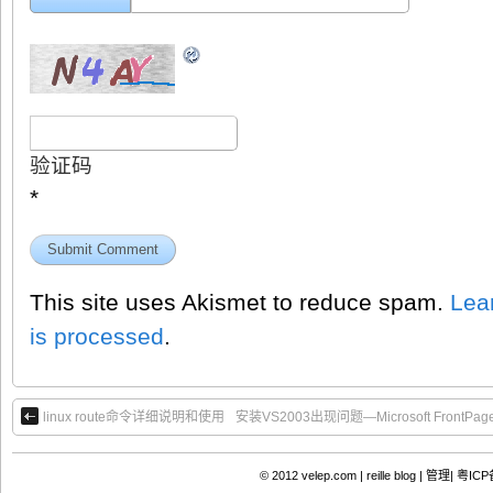
验证码
*
This site uses Akismet to reduce spam.
Lea
is processed
.
linux route命令详细说明和使用
安装VS2003出现问题—Microsoft Fron
© 2012
velep.com | reille blog
|
管理|
粤ICP备