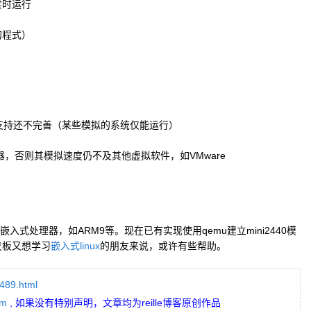
实时运行
的程式）
支持还不完善（某些模拟的系统仅能运行）
速器，否则其模拟速度仍不及其他虚拟软件，如VMware
入式处理器，如ARM9等。现在已有实现使用qemu建立mini2440模
发板又想学习
嵌入式linux
的朋友来说，或许有些帮助。
/489.html
om
, 如果没有特别声明，文章均为reille博客原创作品