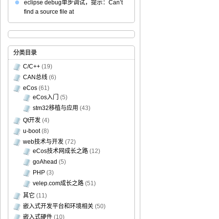
eclipse debug单步调试，提示：Can’t
find a source file at
分类目录
C/C++
(19)
CAN总线
(6)
eCos
(61)
eCos入门
(5)
stm32移植与应用
(43)
Qt开发
(4)
u-boot
(8)
web技术与开发
(72)
eCos技术网成长之路
(12)
goAhead
(5)
PHP
(3)
velep.com成长之路
(51)
其它
(11)
嵌入式开发平台和环境相关
(50)
嵌入式硬件
(10)