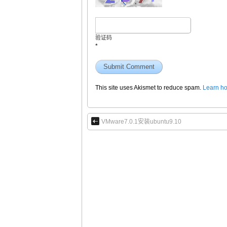
验证码
*
This site uses Akismet to reduce spam.
Learn ho
VMware7.0.1安装ubuntu9.10