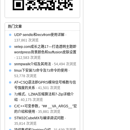
热门文章
UDP sendto和recvfrom使用详解
-
137,861 次浏览
velep.com成长之路17—打造透明主题即
wordpress背景颜色和suffusion皮肤设置
- 112,583 次浏览
snmpwalk介绍及其用法
- 54,494 次浏览
linux下安装7z命令及7z命令的使用
-
53,778 次浏览
AT+CSQ语法即GPRS模块信号格数与信
号强度的关系
- 41,501 次浏览
7z格式、LZMA压缩算法和7-Zip详细介
绍
- 40,175 次浏览
C/C++可变参数，“## __VA_ARGS__”宏
的介绍和使用
- 35,881 次浏览
STM32CubeMX与编译调试问题
-
35,814 次浏览