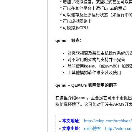
* 增加了模拟速度，某些程式甚至可以
* 可以在其他平台上运行Linux的程式
* 可以储存及还原运行状态（如运行中
* 可以虚拟网络卡
* 可模拟多CPU
qemu – 缺点：
对微软视窗及某些主机操作系统的
对不常用的架构的支持并不完善
除非使用kqemu（或qvm86）加
比其他模拟软件难安装及使用
qemu – QEMU’s 实际使用的例子
在这里介绍qemu，主要是它可用于虚拟出嵌
拟仿真环境了。这可能对于没有ARM9开
»
本文地址：
http://velep.com/archives
»
文章出处：
reille博客—http://velep.c