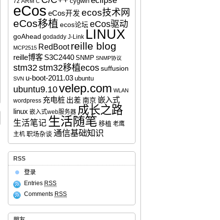
eclipse
cygwin
7z
ARM
C
eCos
ecos技术网
eCos开发
eCos移植
eCos驱动
ecos论坛
LINUX
goAhead
godaddy
J-Link
reille blog
RedBoot
MCP2515
reille博客
S3C2440
SNMP
SNMP协议
stm32移植ecos
stm32
suffusion
u-boot-2011.03
ubuntu
SVN
velep.com
ubuntu9.10
WLAN
充电桩
嵌入式
出差
南京
wordpress
成长之路
linux
嵌入式web服务器
生活随笔
生活笔记
移植
老鹰
通信基础知识
职场杂谈
主机
RSS
登录
Entries
RSS
Comments
RSS