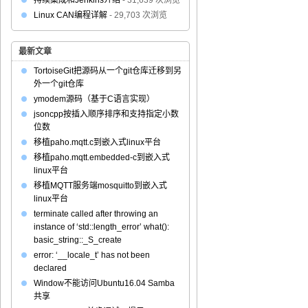
持续集成和Jenkins介绍
- 31,639 次浏览
Linux CAN编程详解
- 29,703 次浏览
最新文章
TortoiseGit把源码从一个git仓库迁移到另
外一个git仓库
ymodem源码（基于C语言实现）
jsoncpp按插入顺序排序和支持指定小数
位数
移植paho.mqtt.c到嵌入式linux平台
移植paho.mqtt.embedded-c到嵌入式
linux平台
移植MQTT服务端mosquitto到嵌入式
linux平台
terminate called after throwing an
instance of ‘std::length_error’ what():
basic_string::_S_create
error: ‘__locale_t’ has not been
declared
Window不能访问Ubuntu16.04 Samba
共享