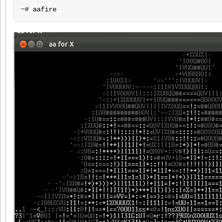
~# aafire