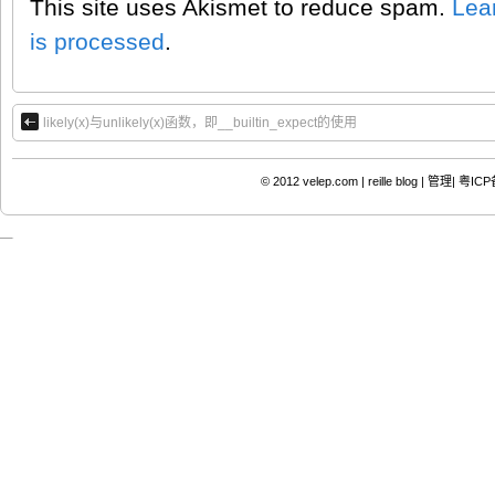
This site uses Akismet to reduce spam.
Lea
is processed
.
likely(x)与unlikely(x)函数，即__builtin_expect的使用
© 2012
velep.com | reille blog
|
管理|
粤ICP备