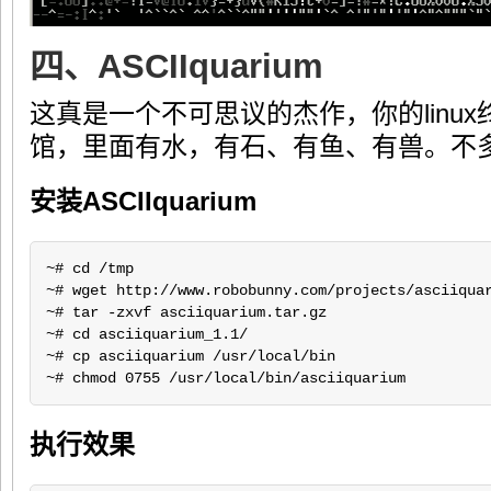
四、ASCIIquarium
这真是一个不可思议的杰作，你的linu
馆，里面有水，有石、有鱼、有兽。不
安装ASCIIquarium
~# cd /tmp

~# wget http://www.robobunny.com/projects/asciiquar
~# tar -zxvf asciiquarium.tar.gz

~# cd asciiquarium_1.1/

~# cp asciiquarium /usr/local/bin

~# chmod 0755 /usr/local/bin/asciiquarium
执行效果