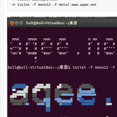
~# toilet -f mono12 -F metal www.aqee.net