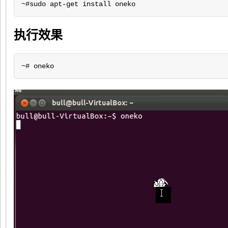
~#sudo apt-get install oneko
执行效果
~# oneko