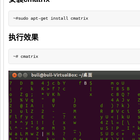
~#sudo apt-get install cmatrix
执行效果
~# cmatrix