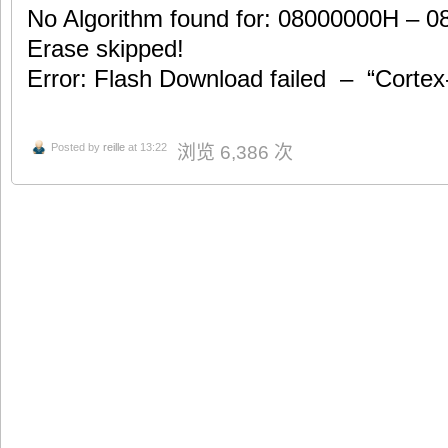
No Algorithm found for: 08000000H – 
Erase skipped!
Error: Flash Download failed – “Corte
Posted by
reille
at 13:22
浏览 6,386 次