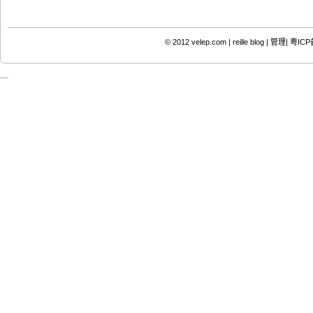
© 2012
velep.com | reille blog
|
管理|
粤ICP备