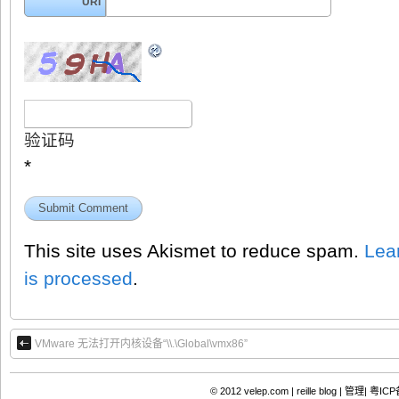
URI
验证码
*
This site uses Akismet to reduce spam.
Lea
is processed
.
VMware 无法打开内核设备“\\.\Global\vmx86”
© 2012
velep.com | reille blog
|
管理|
粤ICP备