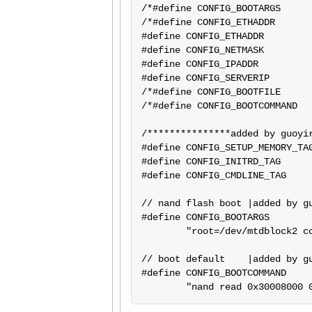
/*#define CONFIG_BOOTARGS		"root=ramfs devfs=mount console=ttySA0,9600" */

/*#define CONFIG_ETHADDR		08:00:3e:26:0a:5b  ethaddr=00:0c:20:02:0a:5b */

#define CONFIG_ETHADDR			00:0c:20:02:0a:5b

#define CONFIG_NETMASK			255.255.255.0

#define CONFIG_IPADDR			192.168.1.168

#define CONFIG_SERVERIP		192.168.1.125

/*#define CONFIG_BOOTFILE		"elinos-lart" */

/*#define CONFIG_BOOTCOMMAND	"tftp; bootm" */

/***************added by guoyir
#define CONFIG_SETUP_MEMO
#define CONFIG_INITRD_TAG      
#define CONFIG_CMDLINE_TAG  
// nand flash boot |added by gu
#define CONFIG_BOOTARGS         	
	"root=/dev/mtdblock2 console=ttySAC0,115200 rootfstype=cramfs noinitrd mem=64M"

// boot default    |added by gu
#define CONFIG_BOOTCOMMAND		\

	"nand read 0x30008000 