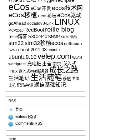
eclipse
cygwin
7z
ARM
C
eCos
ecos技术网
eCos开发
eCos移植
eCos驱动
ecos论坛
LINUX
goAhead
godaddy
J-Link
reille blog
RedBoot
MCP2515
reille博客
S3C2440
SNMP
SNMP协议
stm32移植ecos
stm32
suffusion
u-boot-2011.03
ubuntu
SVN
velep.com
ubuntu9.10
WLAN
充电桩
嵌入式
出差
南京
wordpress
成长之路
linux
嵌入式web服务器
生活随笔
生活笔记
移植
老鹰
通信基础知识
职场杂谈
主机
RSS
登录
Entries
RSS
Comments
RSS