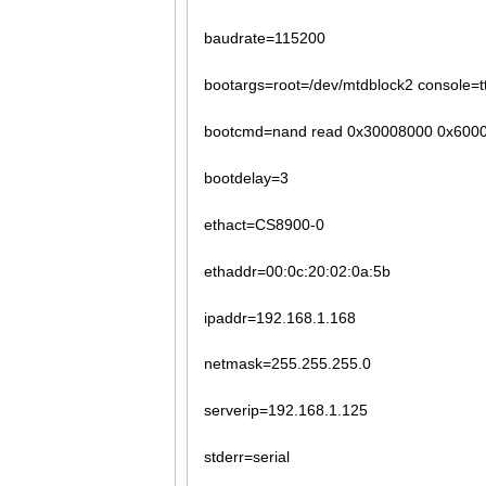
baudrate=115200
bootargs=root=/dev/mtdblock2 console=
bootcmd=nand read 0x30008000 0x600
bootdelay=3
ethact=CS8900-0
ethaddr=00:0c:20:02:0a:5b
ipaddr=192.168.1.168
netmask=255.255.255.0
serverip=192.168.1.125
stderr=serial