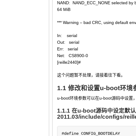
NAND: NAND_ECC_NONE selected by boar
64 MiB
*** Warning – bad CRC, using default en
In: serial
Out: serial
Err: serial
Net: CS8900-0
[reille2440]#
这个问题暂不处理，请接着往下看。
1.1 修改和设置u-boot环
u-boot环境参数可以在u-boot源码中设
1.1.1 在u-boot源码中设定
2011.03/include/configs/reil
#define CONFIG_BOOTDELAY		3
