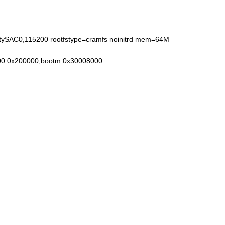
ttySAC0,115200 rootfstype=cramfs noinitrd mem=64M
00 0x200000;bootm 0x30008000