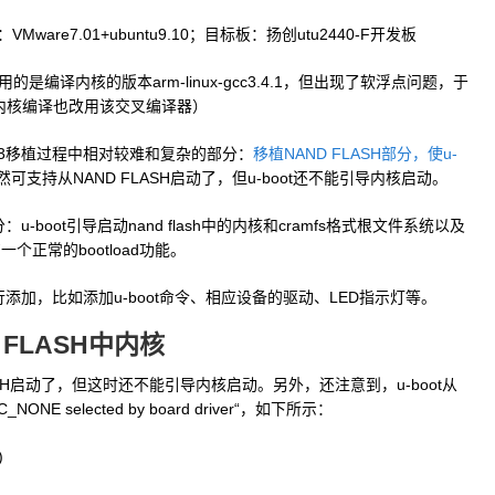
x：VMware7.01+ubuntu9.10；目标板：扬创utu2440-F开发板
（一开始用的是编译内核的版本arm-linux-gcc3.4.1，但出现了软浮点问题，于
内核编译也改用该交叉编译器）
11.03移植过程中相对较难和复杂的部分：
移植NAND FLASH部分，使u-
然可支持从NAND FLASH启动了，但u-boot还不能引导内核启动。
分：u-boot引导启动nand flash中的内核和cramfs格式根文件系统以及
有一个正常的bootload功能。
行添加，比如添加u-boot命令、相应设备的驱动、LED指示灯等。
D FLASH中内核
LASH启动了，但这时还不能引导内核启动。另外，还注意到，u-boot从
NE selected by board driver“，如下所示：
)