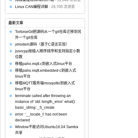
持续集成和Jenkins介绍
- 31,640 次浏览
Linux CAN编程详解
- 29,705 次浏览
最新文章
TortoiseGit把源码从一个git仓库迁移到另
外一个git仓库
ymodem源码（基于C语言实现）
jsoncpp按插入顺序排序和支持指定小数
位数
移植paho.mqtt.c到嵌入式linux平台
移植paho.mqtt.embedded-c到嵌入式
linux平台
移植MQTT服务端mosquitto到嵌入式
linux平台
terminate called after throwing an
instance of ‘std::length_error’ what():
basic_string::_S_create
error: ‘__locale_t’ has not been
declared
Window不能访问Ubuntu16.04 Samba
共享