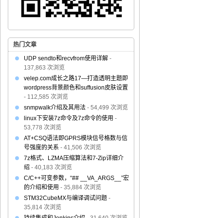
热门文章
UDP sendto和recvfrom使用详解
-
137,863 次浏览
velep.com成长之路17—打造透明主题即
wordpress背景颜色和suffusion皮肤设置
- 112,585 次浏览
snmpwalk介绍及其用法
- 54,499 次浏览
linux下安装7z命令及7z命令的使用
-
53,778 次浏览
AT+CSQ语法即GPRS模块信号格数与信
号强度的关系
- 41,506 次浏览
7z格式、LZMA压缩算法和7-Zip详细介
绍
- 40,183 次浏览
C/C++可变参数，“## __VA_ARGS__”宏
的介绍和使用
- 35,884 次浏览
STM32CubeMX与编译调试问题
-
35,814 次浏览