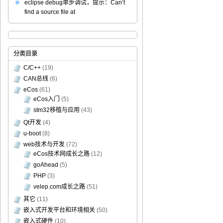
eclipse debug单步调试，提示：Can’t
find a source file at
分类目录
C/C++
(19)
CAN总线
(6)
eCos
(61)
eCos入门
(5)
小

stm32移植与应用
(43)
Qt开发
(4)
u-boot
(8)
web技术与开发
(72)
eCos技术网成长之路
(12)
goAhead
(5)
PHP
(3)
velep.com成长之路
(51)
其它
(11)
嵌入式开发平台和环境相关
(50)
嵌入式硬件
(10)