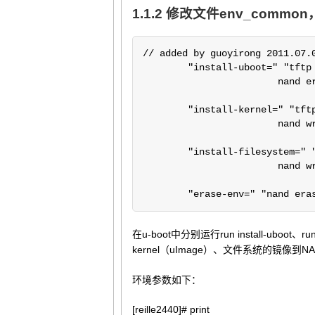
1.1.2 修改文件env_common
// added by guoyirong 2011.07.0
	"install-uboot=" "tftp 30000000 u-boot.bin;\

			nand erase 0 60000;nand write 30000000 0 60000" ""

	"install-kernel=" "tftp 30000000 uImage;nand erase 60000 200000;\

			nand write 30000000 60000 200000" ""

	"install-filesystem=" "tftp 30000000 rootfs.cramfs;nand erase 260000 300000;\

			nand write.jffs2 30000000 260000 300000" ""

	"erase-env=" "nand era
在u-boot中分别运行run install-uboot、run i
kernel（uImage）、文件系统的镜像到
环境参数如下：
[reille2440]# print