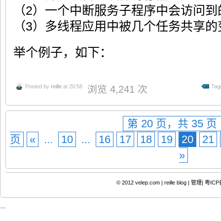
（2）一个中断服务子程序中会访问到
（3）多线程应用中被几个任务共享的
举个例子，如下：
Posted by
reille
at 20:58
Tag
浏览 4,241 次
第 20 页，共 35 页
页
«
...
10
...
16
17
18
19
20
21
»
© 2012
velep.com | reille blog
|
管理|
粤ICP备