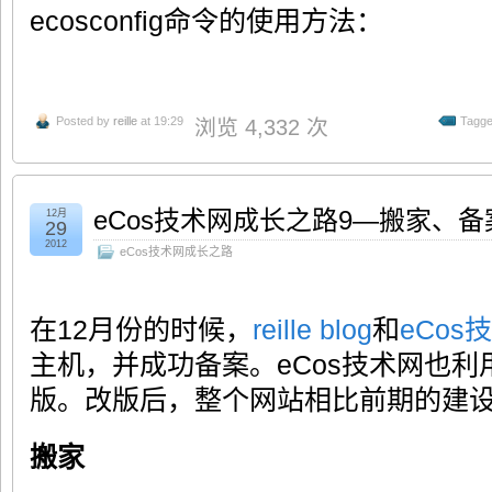
ecosconfig命令的使用方法：
Posted by
reille
at 19:29
Tagge
浏览 4,332 次
eCos技术网成长之路9—搬家、
12月
29
2012
eCos技术网成长之路
在12月份的时候，
reille blog
和
eCos
主机，并成功备案。eCos技术网也
版。改版后，整个网站相比前期的建
搬家