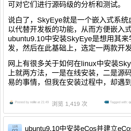
可对它们进行源码级的分析和测试。
说白了，SkyEye就是一个嵌入式系
以代替开发板的功能，从而方便嵌入
ubuntu9.10中安装SkyEye是想用
发，然后在此基础上，选定一两款开
网上有很多关于如何在linux中安装Sk
上就两方法，一是在线安装，二是源
易的事情，但我在安装过程中，却遇
Posted by
reille
at 21:49
Tagged with:
q
浏览 1,419 次
ubuntu9.10中安装eCos并建立e
12月
02