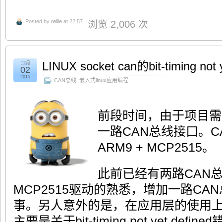
Posted by
reille
at 22:57
浏览 2,006 次
LINUX socket can的bit-timing not
12月
02
2015
CAN总线
,
嵌入式linux应用编程
前段时间，由于项目需
一路CAN总线接口。C
ARM9 + MCP2515。
此前已经有两路CAN总
MCP2515驱动的熟悉，增加一路C
事。另人意外的是，在应用层的使用
主要是关于bit-timing not yet def