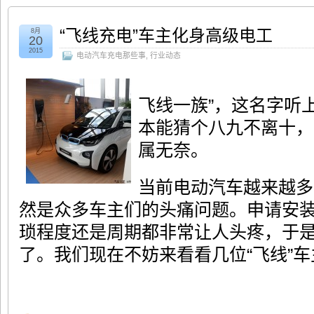
“飞线充电”车主化身高级电工
8月
20
2015
电动汽车充电那些事
,
行业动态
飞线一族”，这名字听
本能猜个八九不离十，
属无奈。
当前电动汽车越来越多
然是众多车主们的头痛问题。申请安
琐程度还是周期都非常让人头疼，于是
了。我们现在不妨来看看几位“飞线”