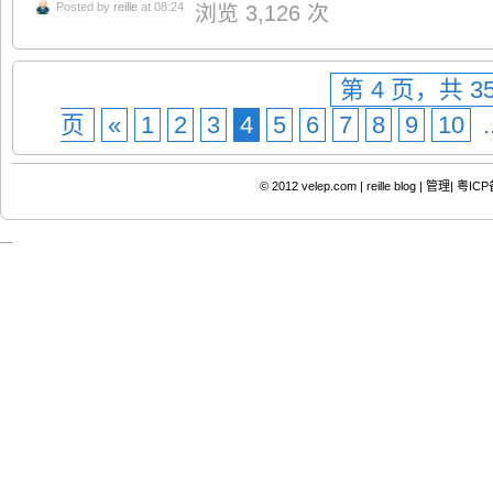
Posted by
reille
at 08:24
浏览 3,126 次
第 4 页，共 3
页
«
1
2
3
4
5
6
7
8
9
10
.
© 2012
velep.com | reille blog
|
管理|
粤ICP备