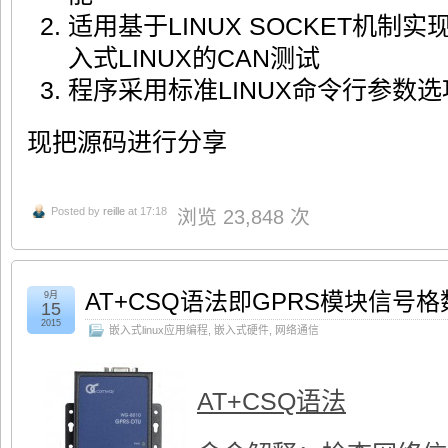
适用基于LINUX SOCKET机制
入式LINUX的CAN测试
程序采用标准LINUX命令行参数
现把源码进行分享
Posted by
reille
at 17:18
浏览 23,848 次
AT+CSQ语法即GPRS模块信号
9月
15
2015
嵌入式linux应用编程
,
嵌入式硬件
,
网络通信
AT+CSQ语法