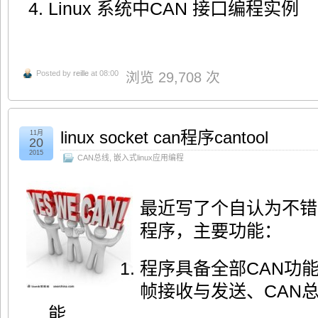
Linux 系统中CAN 接口编程实例
Posted by
reille
at 08:00
浏览 29,708 次
linux socket can程序cantool
11月
20
2015
CAN总线
,
嵌入式linux应用编程
最近写了个自认为不错的基于l
程序，主要功能：
程序具备全部CAN功能
帧接收与发送、CAN
能